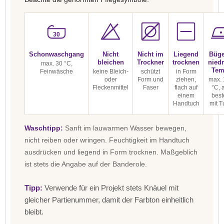
30
Schonwaschgang
Nicht
Nicht im
Liegend
Büge
bleichen
Trockner
trocknen
niedr
max. 30 °C,
Tem
Feinwäsche
keine Bleich-
schützt
in Form
oder
Form und
ziehen,
max. 
Fleckenmittel
Faser
flach auf
°C, 
einem
best
Handtuch
mit T
Waschtipp:
Sanft im lauwarmen Wasser bewegen,
nicht reiben oder wringen. Feuchtigkeit im Handtuch
ausdrücken und liegend in Form trocknen. Maßgeblich
ist stets die Angabe auf der Banderole.
Tipp:
Verwende für ein Projekt stets Knäuel mit
gleicher Partienummer, damit der Farbton einheitlich
bleibt.