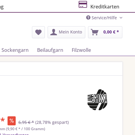
ng
Kreditkarten
Service/Hilfe
Mein Konto
0,00 € *
Sockengarn
Beilaufgarn
Filzwolle
 *
6,95 € *
(28,78% gespart)
mm (9,90 € * / 100 Gramm)
l. Versandkosten