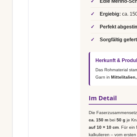
✓
Edle Merino-Sch
✓
Ergiebig:
ca. 150
✓
Perfekt abgesti
✓
Sorgfältig gefert
Herkunft & Produ
Das Rohmaterial st
Garn in
Mittelitalien
Im Detail
Die Faserzusammensetz
ca. 150 m
bei
50 g
je Kn
auf 10 × 10 cm
. Für ein
kalkulieren – vom ersten