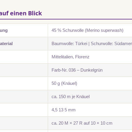
auf einen Blick
zung
45 % Schurwolle (Merino superwash)
terial
Baumwolle: Türkei | Schurwolle: Südamer
Mittelitalien, Florenz
Farb-Nr. 036 – Dunkelgrün
50 g (Knäuel)
ca. 150 m je Knäuel
4,5 13 5 mm
ca. 20 M × 27 R auf 10 × 10 cm