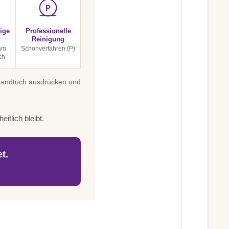
P
ige
Professionelle
Reinigung
am
Schonverfahren (P)
ch
 Handtuch ausdrücken und
itlich bleibt.
t.