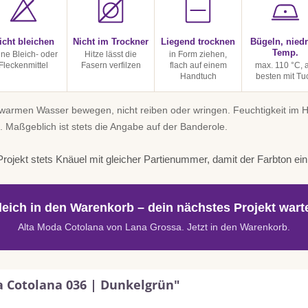
icht bleichen
Nicht im Trockner
Liegend trocknen
Bügeln, niedr
Temp.
ine Bleich- oder
Hitze lässt die
in Form ziehen,
Fleckenmittel
Fasern verfilzen
flach auf einem
max. 110 °C, 
Handtuch
besten mit Tu
uwarmen Wasser bewegen, nicht reiben oder wringen. Feuchtigkeit im
. Maßgeblich ist stets die Angabe auf der Banderole.
rojekt stets Knäuel mit gleicher Partienummer, damit der Farbton einhe
leich in den Warenkorb – dein nächstes Projekt warte
Alta Moda Cotolana von Lana Grossa. Jetzt in den Warenkorb.
a Cotolana 036 | Dunkelgrün"