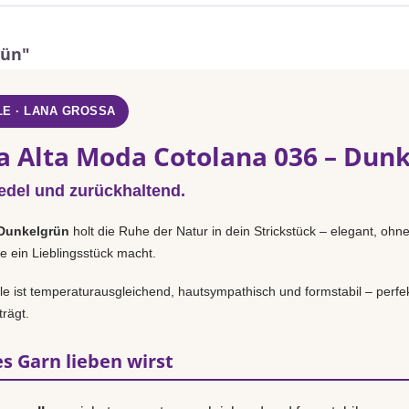
rün"
E · LANA GROSSA
a Alta Moda Cotolana 036 – Dun
 edel und zurückhaltend.
Dunkelgrün
holt die Ruhe der Natur in dein Strickstück – elegant, ohn
e ein Lieblingsstück macht.
 ist temperaturausgleichend, hautsympathisch und formstabil – perfek
rägt.
s Garn lieben wirst