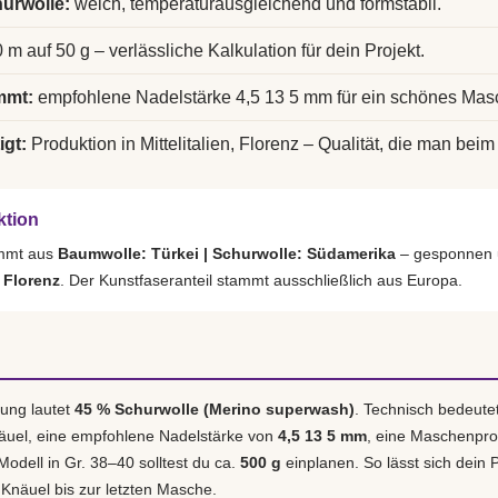
urwolle:
weich, temperaturausgleichend und formstabil.
 m auf 50 g – verlässliche Kalkulation für dein Projekt.
mmt:
empfohlene Nadelstärke 4,5 13 5 mm für ein schönes Mas
igt:
Produktion in Mittelitalien, Florenz – Qualität, die man beim 
ktion
ammt aus
Baumwolle: Türkei | Schurwolle: Südamerika
– gesponnen u
, Florenz
. Der Kunstfaseranteil stammt ausschließlich aus Europa.
ung lautet
45 % Schurwolle (Merino superwash)
. Technisch bedeute
äuel, eine empfohlene Nadelstärke von
4,5 13 5 mm
, eine Maschenpr
 Modell in Gr. 38–40 solltest du ca.
500 g
einplanen. So lässt sich dein P
 Knäuel bis zur letzten Masche.