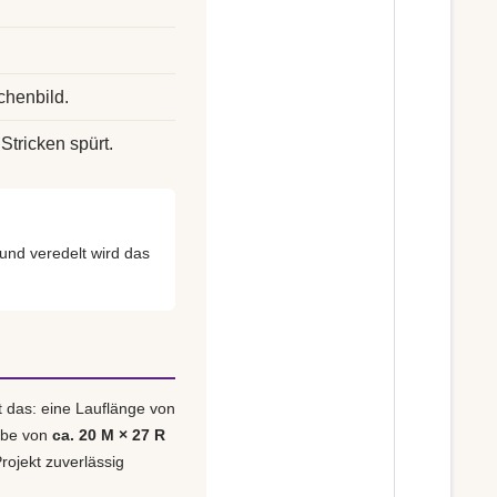
chenbild.
Stricken spürt.
nd veredelt wird das
t das: eine Lauflänge von
obe von
ca. 20 M × 27 R
rojekt zuverlässig