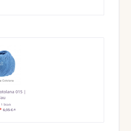
otolana 015 |
lau
t
1 Stück
*
6,95 € *