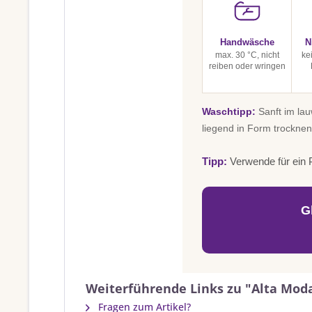
Handwäsche
N
max. 30 °C, nicht
ke
reiben oder wringen
Waschtipp:
Sanft im la
liegend in Form trocknen
Tipp:
Verwende für ein P
G
Weiterführende Links zu "Alta Mod
Fragen zum Artikel?