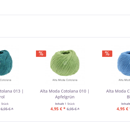
tolana 013 |
Alta Moda Cotolana 010 |
Alta Moda C
rol
Apfelgrün
B
1 Stück
Inhalt
1 Stück
Inhal
4,95 € *
4,95 € 
6,95 € *
6,95 € *