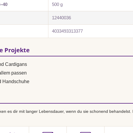
8–40
500 g
12440036
4033493313377
se Projekte
und Cardigans
 allem passen
nd Handschuhe
en es dir mit langer Lebensdauer, wenn du sie schonend behandelst.