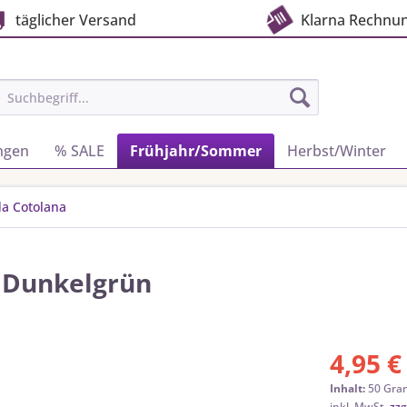
täglicher Versand
Klarna Rechnu
ngen
% SALE
Frühjahr/Sommer
Herbst/Winter
da Cotolana
| Dunkelgrün
4,95 €
Inhalt:
50 Gra
inkl. MwSt.
zzg