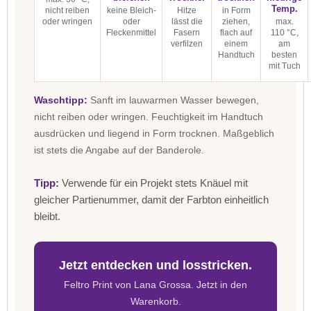
Temp.
nicht reiben
keine Bleich-
Hitze
in Form
oder wringen
oder
lässt die
ziehen,
max.
Fleckenmittel
Fasern
flach auf
110 °C,
verfilzen
einem
am
Handtuch
besten
mit Tuch
Waschtipp:
Sanft im lauwarmen Wasser bewegen,
nicht reiben oder wringen. Feuchtigkeit im Handtuch
ausdrücken und liegend in Form trocknen. Maßgeblich
ist stets die Angabe auf der Banderole.
Tipp:
Verwende für ein Projekt stets Knäuel mit
gleicher Partienummer, damit der Farbton einheitlich
bleibt.
Jetzt entdecken und losstricken.
Feltro Print von Lana Grossa. Jetzt in den
Warenkorb.