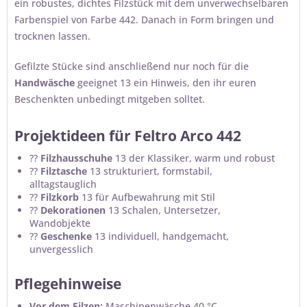
ein robustes, dichtes Filzstück mit dem unverwechselbaren
Farbenspiel von Farbe 442. Danach in Form bringen und
trocknen lassen.
Gefilzte Stücke sind anschließend nur noch für die
Handwäsche
geeignet 13 ein Hinweis, den ihr euren
Beschenkten unbedingt mitgeben solltet.
Projektideen für Feltro Arco 442
??
Filzhausschuhe
13 der Klassiker, warm und robust
??
Filztasche
13 strukturiert, formstabil,
alltagstauglich
??
Filzkorb
13 für Aufbewahrung mit Stil
??
Dekorationen
13 Schalen, Untersetzer,
Wandobjekte
??
Geschenke
13 individuell, handgemacht,
unvergesslich
Pflegehinweise
Vor dem Filzen:
Maschinenwäsche 40 °C