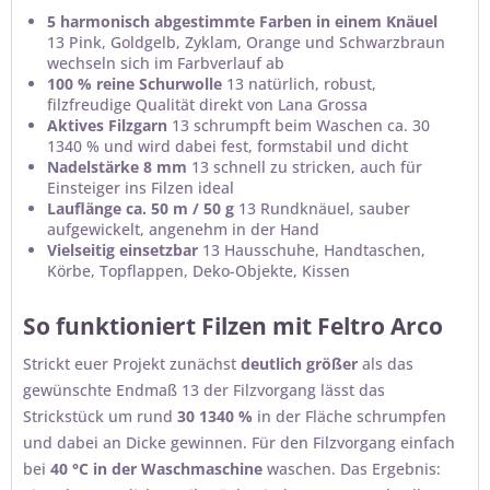
5 harmonisch abgestimmte Farben in einem Knäuel
13 Pink, Goldgelb, Zyklam, Orange und Schwarzbraun
wechseln sich im Farbverlauf ab
100 % reine Schurwolle
13 natürlich, robust,
filzfreudige Qualität direkt von Lana Grossa
Aktives Filzgarn
13 schrumpft beim Waschen ca. 30
1340 % und wird dabei fest, formstabil und dicht
Nadelstärke 8 mm
13 schnell zu stricken, auch für
Einsteiger ins Filzen ideal
Lauflänge ca. 50 m / 50 g
13 Rundknäuel, sauber
aufgewickelt, angenehm in der Hand
Vielseitig einsetzbar
13 Hausschuhe, Handtaschen,
Körbe, Topflappen, Deko-Objekte, Kissen
So funktioniert Filzen mit Feltro Arco
Strickt euer Projekt zunächst
deutlich größer
als das
gewünschte Endmaß 13 der Filzvorgang lässt das
Strickstück um rund
30 1340 %
in der Fläche schrumpfen
und dabei an Dicke gewinnen. Für den Filzvorgang einfach
bei
40 °C in der Waschmaschine
waschen. Das Ergebnis: