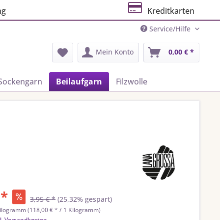
ng
Kreditkarten
Service/Hilfe
Mein Konto
0,00 € *
Sockengarn
Beilaufgarn
Filzwolle
 *
3,95 € *
(25,32% gespart)
ilogramm (118,00 € * / 1 Kilogramm)
l. Versandkosten