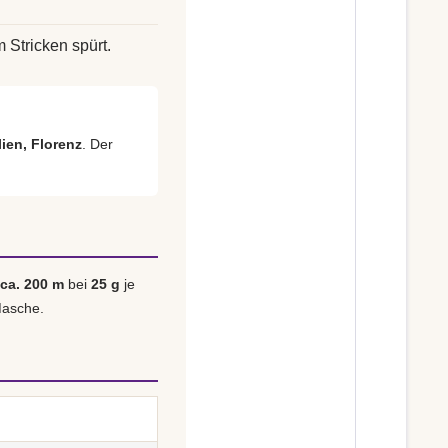
m Stricken spürt.
lien, Florenz
. Der
ca. 200 m
bei
25 g
je
Masche.