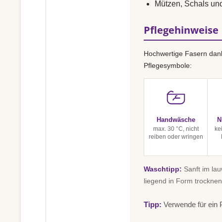
Mützen, Schals un
Pflegehinweise
Hochwertige Fasern dank
Pflegesymbole:
Handwäsche
N
max. 30 °C, nicht
ke
reiben oder wringen
Waschtipp:
Sanft im la
liegend in Form trocknen
Tipp:
Verwende für ein P