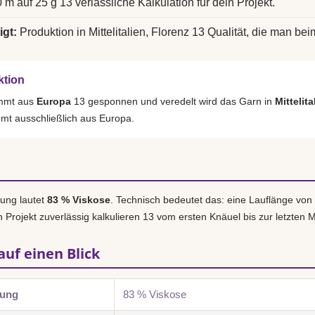
 m auf 25 g 13 verlässliche Kalkulation für dein Projekt.
igt:
Produktion in Mittelitalien, Florenz 13 Qualität, die man bei
ktion
ammt aus
Europa
13 gesponnen und veredelt wird das Garn in
Mittelita
mmt ausschließlich aus Europa.
ung lautet
83 % Viskose
. Technisch bedeutet das: eine Lauflänge von
n Projekt zuverlässig kalkulieren 13 vom ersten Knäuel bis zur letzten 
auf einen Blick
zung
83 % Viskose