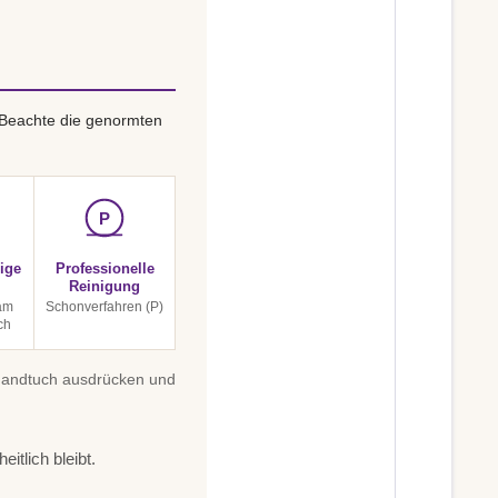
 Beachte die genormten
P
ige
Professionelle
Reinigung
am
Schonverfahren (P)
ch
 Handtuch ausdrücken und
itlich bleibt.