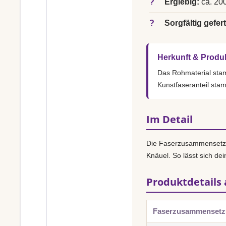
?
Ergiebig:
ca. 200
?
Sorgfältig gefert
Herkunft & Produ
Das Rohmaterial st
Kunstfaseranteil sta
Im Detail
Die Faserzusammensetz
Knäuel. So lässt sich dei
Produktdetails 
Faserzusammenset