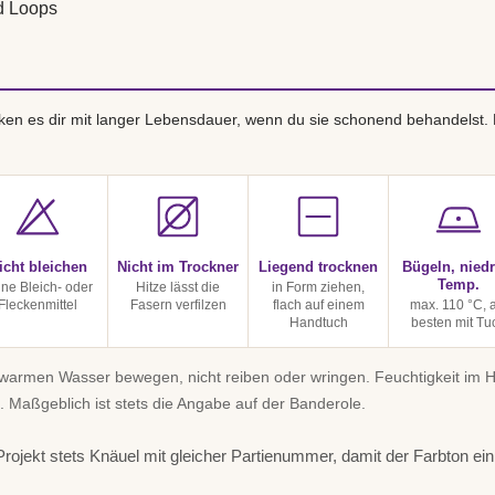
d Loops
en es dir mit langer Lebensdauer, wenn du sie schonend behandelst.
icht bleichen
Nicht im Trockner
Liegend trocknen
Bügeln, niedr
Temp.
ine Bleich- oder
Hitze lässt die
in Form ziehen,
Fleckenmittel
Fasern verfilzen
flach auf einem
max. 110 °C, 
Handtuch
besten mit Tu
uwarmen Wasser bewegen, nicht reiben oder wringen. Feuchtigkeit im
. Maßgeblich ist stets die Angabe auf der Banderole.
rojekt stets Knäuel mit gleicher Partienummer, damit der Farbton einhe