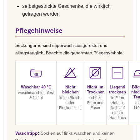
selbstgestrickte Geschenke, die wirklich
getragen werden
Pflegehinweise
Sockengarne sind superwash-ausgerüstet und
alltagstauglich. Beachte die genormten Pflegesymbole:
40
Waschbar 40 °C
Nicht
Nicht im
Liegend
Büg
bleichen
Trockner
trocknen
nied
waschmaschinenfest
Te
& filzfrei
keine Bleich-
schützt
in Form
oder
Form und
ziehen,
ma
Fleckenmittel
Faser
flach auf
110
einem
Handtuch
Waschtipp:
Socken auf links waschen und keinen