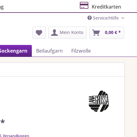
ng
Kreditkarten
Service/Hilfe
Mein Konto
0,00 € *
Sockengarn
Beilaufgarn
Filzwolle
 *
k
l. Versandkosten