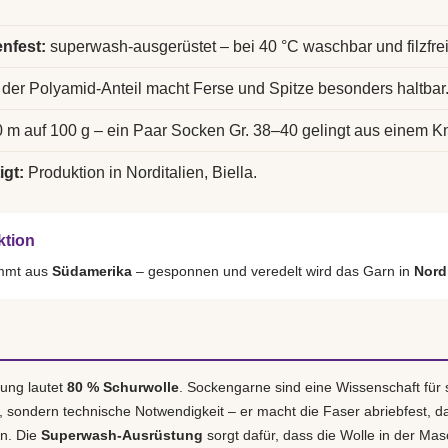
nfest:
superwash-ausgerüstet – bei 40 °C waschbar und filzfrei
der Polyamid-Anteil macht Ferse und Spitze besonders haltbar
 m auf 100 g – ein Paar Socken Gr. 38–40 gelingt aus einem K
igt:
Produktion in Norditalien, Biella.
ktion
ammt aus
Südamerika
– gesponnen und veredelt wird das Garn in
Nordi
ung lautet
80 % Schurwolle
. Sockengarne sind eine Wissenschaft für 
r, sondern technische Notwendigkeit – er macht die Faser abriebfest, d
en. Die
Superwash-Ausrüstung
sorgt dafür, dass die Wolle in der Masch