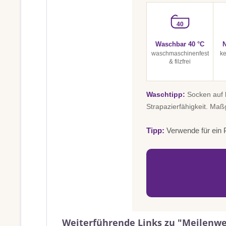
40
Waschbar 40 °C
N
waschmaschinenfest
ke
& filzfrei
Waschtipp:
Socken auf l
Strapazierfähigkeit. Maß
Tipp:
Verwende für ein P
Weiterführende Links zu "Meilenwei