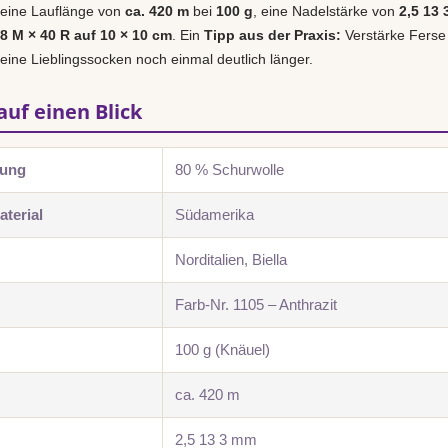
 eine Lauflänge von
ca. 420 m
bei
100 g
, eine Nadelstärke von
2,5 13
28 M × 40 R auf 10 × 10 cm
. Ein
Tipp aus der Praxis:
Verstärke Ferse
deine Lieblingssocken noch einmal deutlich länger.
auf einen Blick
zung
80 % Schurwolle
terial
Südamerika
Norditalien, Biella
Farb-Nr. 1105 – Anthrazit
100 g (Knäuel)
ca. 420 m
2,5 13 3 mm