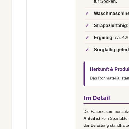
für Socken.
✓
Waschmaschine
✓
Strapazierfähig:
✓
Ergiebig:
ca. 420
✓
Sorgfältig gefert
Herkunft & Produ
Das Rohmaterial st
Im Detail
Die Faserzusammensetz
Anteil
ist kein Sparfakto
der Belastung standhalt