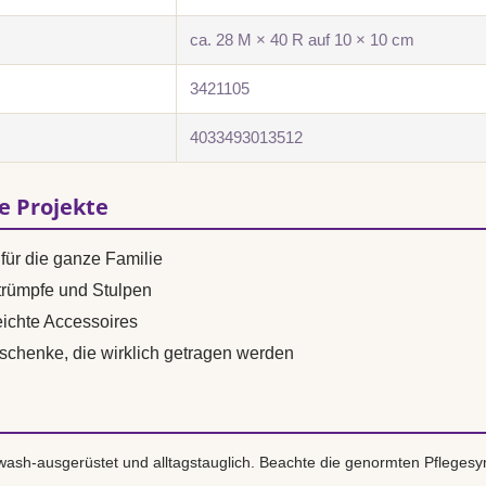
ca. 28 M × 40 R auf 10 × 10 cm
3421105
4033493013512
se Projekte
für die ganze Familie
trümpfe und Stulpen
ichte Accessoires
eschenke, die wirklich getragen werden
ash-ausgerüstet und alltagstauglich. Beachte die genormten Pflegesy