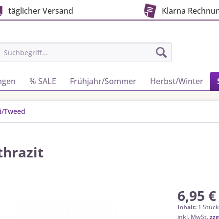
täglicher Versand
Klarna Rechnu
ngen
% SALE
Frühjahr/Sommer
Herbst/Winter
i/Tweed
thrazit
6,95 €
Inhalt:
1 Stüc
inkl. MwSt.
zzg