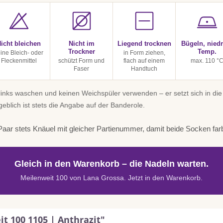
icht bleichen
Nicht im
Liegend trocknen
Bügeln, niedr
Trockner
Temp.
ine Bleich- oder
in Form ziehen,
Fleckenmittel
schützt Form und
flach auf einem
max. 110 °
Faser
Handtuch
inks waschen und keinen Weichspüler verwenden – er setzt sich in die
geblich ist stets die Angabe auf der Banderole.
aar stets Knäuel mit gleicher Partienummer, damit beide Socken far
Gleich in den Warenkorb – die Nadeln warten.
Meilenweit 100 von Lana Grossa. Jetzt in den Warenkorb.
t 100 1105 | Anthrazit"