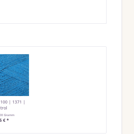
 100 | 1371 |
trol
00 Gramm
5 € *