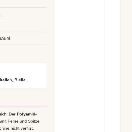
.
.
näuel.
talien, Biella
.
sich: Der
Polyamid-
amit Ferse und Spitze
ine nicht verfilzt.