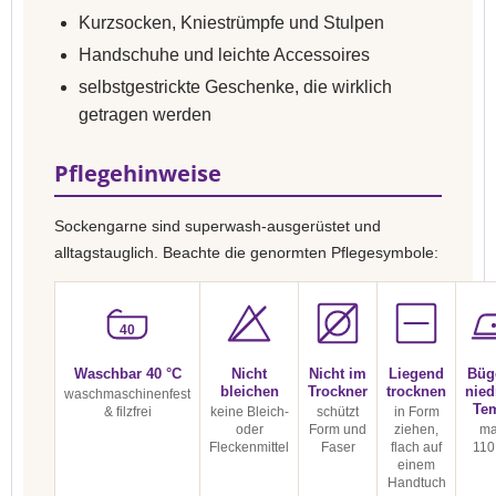
Kurzsocken, Kniestrümpfe und Stulpen
Handschuhe und leichte Accessoires
selbstgestrickte Geschenke, die wirklich
getragen werden
Pflegehinweise
Sockengarne sind superwash-ausgerüstet und
alltagstauglich. Beachte die genormten Pflegesymbole:
40
Waschbar 40 °C
Nicht
Nicht im
Liegend
Büg
bleichen
Trockner
trocknen
nied
waschmaschinenfest
Te
& filzfrei
keine Bleich-
schützt
in Form
oder
Form und
ziehen,
ma
Fleckenmittel
Faser
flach auf
110
einem
Handtuch