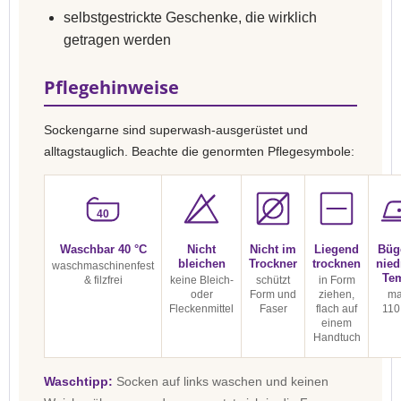
selbstgestrickte Geschenke, die wirklich
getragen werden
Pflegehinweise
Sockengarne sind superwash-ausgerüstet und
alltagstauglich. Beachte die genormten Pflegesymbole:
40
Waschbar 40 °C
Nicht
Nicht im
Liegend
Büg
bleichen
Trockner
trocknen
nied
waschmaschinenfest
Te
& filzfrei
keine Bleich-
schützt
in Form
oder
Form und
ziehen,
ma
Fleckenmittel
Faser
flach auf
110
einem
Handtuch
Waschtipp:
Socken auf links waschen und keinen