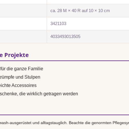
ca. 28 M × 40 R auf 10 × 10 cm
3421103
4033493013505
se Projekte
für die ganze Familie
trümpfe und Stulpen
ichte Accessoires
eschenke, die wirklich getragen werden
ash-ausgerüstet und alltagstauglich. Beachte die genormten Pflegesy