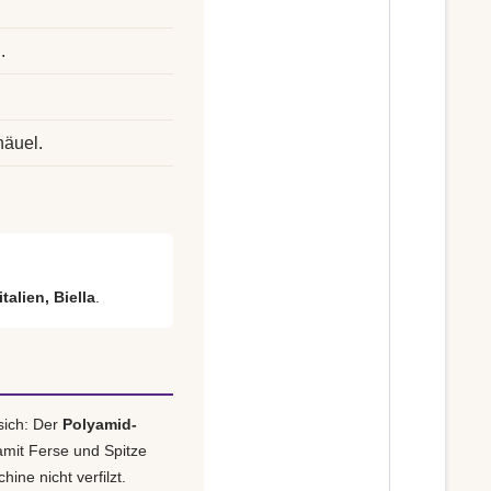
.
.
näuel.
talien, Biella
.
sich: Der
Polyamid-
amit Ferse und Spitze
ine nicht verfilzt.