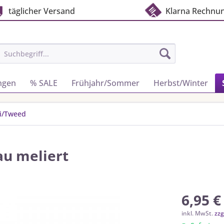
täglicher Versand
Klarna Rechnu
ngen
% SALE
Frühjahr/Sommer
Herbst/Winter
i/Tweed
au meliert
6,95 €
inkl. MwSt.
zzg