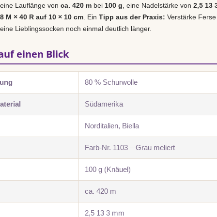
 eine Lauflänge von
ca. 420 m
bei
100 g
, eine Nadelstärke von
2,5 13
28 M × 40 R auf 10 × 10 cm
. Ein
Tipp aus der Praxis:
Verstärke Ferse
deine Lieblingssocken noch einmal deutlich länger.
auf einen Blick
zung
80 % Schurwolle
terial
Südamerika
Norditalien, Biella
Farb-Nr. 1103 – Grau meliert
100 g (Knäuel)
ca. 420 m
2,5 13 3 mm