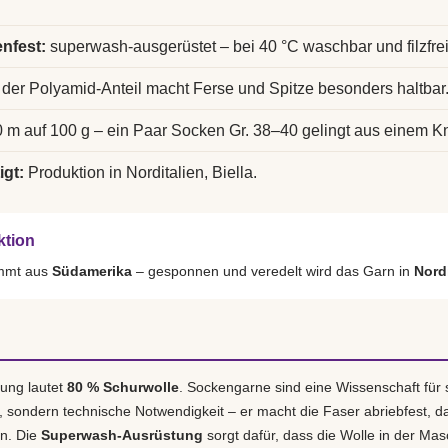
nfest:
superwash-ausgerüstet – bei 40 °C waschbar und filzfrei
der Polyamid-Anteil macht Ferse und Spitze besonders haltbar
 m auf 100 g – ein Paar Socken Gr. 38–40 gelingt aus einem K
igt:
Produktion in Norditalien, Biella.
ktion
ammt aus
Südamerika
– gesponnen und veredelt wird das Garn in
Nordi
ung lautet
80 % Schurwolle
. Sockengarne sind eine Wissenschaft für 
r, sondern technische Notwendigkeit – er macht die Faser abriebfest, d
en. Die
Superwash-Ausrüstung
sorgt dafür, dass die Wolle in der Masch