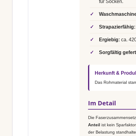
für Socken.
✓
Waschmaschine
✓
Strapazierfähig:
✓
Ergiebig:
ca. 420
✓
Sorgfältig gefert
Herkunft & Produ
Das Rohmaterial st
Im Detail
Die Faserzusammensetz
Anteil
ist kein Sparfakto
der Belastung standhalt