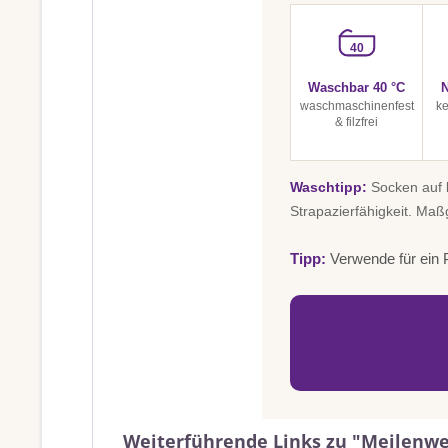
40
Waschbar 40 °C
N
waschmaschinenfest
ke
& filzfrei
Waschtipp:
Socken auf l
Strapazierfähigkeit. Maß
Tipp:
Verwende für ein P
Weiterführende Links zu "Meilenwei