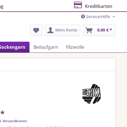
ng
Kreditkarten
Service/Hilfe
Mein Konto
0,00 € *
Sockengarn
Beilaufgarn
Filzwolle
 *
l. Versandkosten