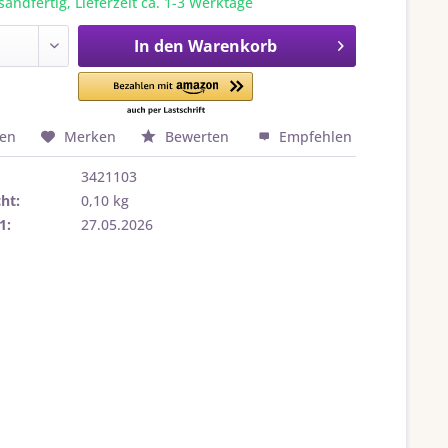
sandfertig, Lieferzeit ca. 1-3 Werktage
In den
Warenkorb
hen
Merken
Bewerten
Empfehlen
3421103
ht:
0,10 kg
1:
27.05.2026