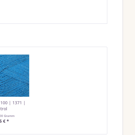
 100 | 1371 |
trol
00 Gramm
5 € *