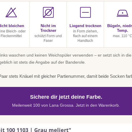
icht bleichen
Nicht im
Liegend trocknen
Bügeln, niedr
Trockner
Temp.
ine Bleich- oder
in Form ziehen,
Fleckenmittel
schützt Form und
flach auf einem
max. 110 °
Faser
Handtuch
inks waschen und keinen Weichspüler verwenden – er setzt sich in die
geblich ist stets die Angabe auf der Banderole.
aar stets Knäuel mit gleicher Partienummer, damit beide Socken far
Sichere dir jetzt deine Farbe.
Meilenweit 100 von Lana Grossa. Jetzt in den Warenkorb.
t 100 1103 | Grau meliert"