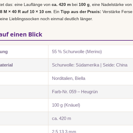
utet das: eine Lauflänge von
ca. 420 m
bei
100 g
, eine Nadelstärke von
28 M × 40 R auf 10 × 10 cm
. Ein
Tipp aus der Praxis:
Verstärke Ferse
deine Lieblingssocken noch einmal deutlich länger.
auf einen Blick
zung
55 % Schurwolle (Merino)
terial
Schurwolle: Südamerika | Seide: China
Norditalien, Biella
Farb-Nr. 059 – Heugrün
100 g (Knäuel)
ca. 420 m
2,5 13 3 mm