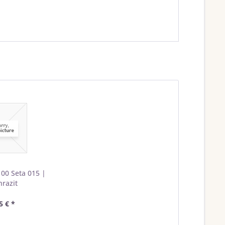
100 Seta 015 |
hrazit
5 € *