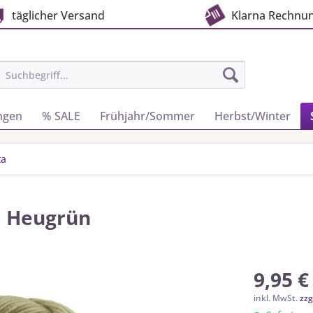
täglicher Versand
Klarna Rechnu
ngen
% SALE
Frühjahr/Sommer
Herbst/Winter
ta
| Heugrün
9,95 €
inkl. MwSt.
zzg