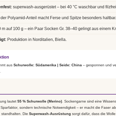
nfest:
superwash-ausgerüstet – bei 40 °C waschbar und filzfrei
der Polyamid-Anteil macht Ferse und Spitze besonders haltbar
 m auf 100 g – ein Paar Socken Gr. 38–40 gelingt aus einem K
igt:
Produktion in Norditalien, Biella.
ktion
ammt aus
Schurwolle: Südamerika | Seide: China
– gesponnen und ver
.
ung lautet
55 % Schurwolle (Merino)
. Sockengarne sind eine Wissensc
n Sparfaktor, sondern technische Notwendigkeit – er macht die Faser ab
g standhalten. Die
Superwash-Ausrüstung
sorgt dafür, dass die Wolle