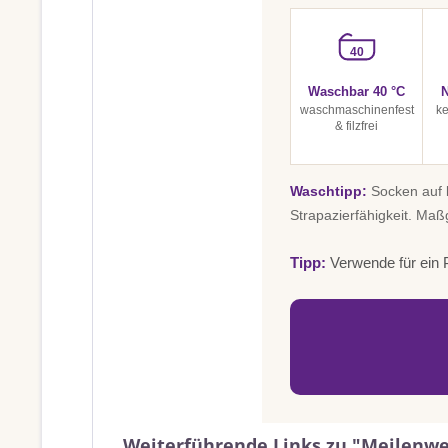
40
Waschbar 40 °C
N
waschmaschinenfest
ke
& filzfrei
Waschtipp:
Socken auf l
Strapazierfähigkeit. Maß
Tipp:
Verwende für ein P
Weiterführende Links zu "Meilenwe