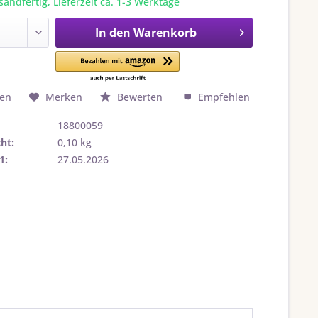
sandfertig, Lieferzeit ca. 1-3 Werktage
In den
Warenkorb
hen
Merken
Bewerten
Empfehlen
18800059
ht:
0,10 kg
1:
27.05.2026