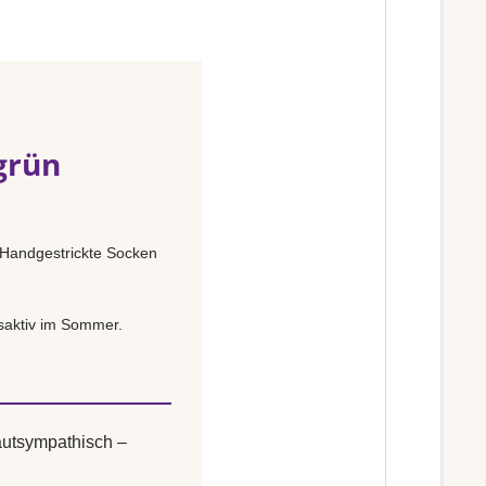
grün
 Handgestrickte Socken
saktiv im Sommer.
autsympathisch –