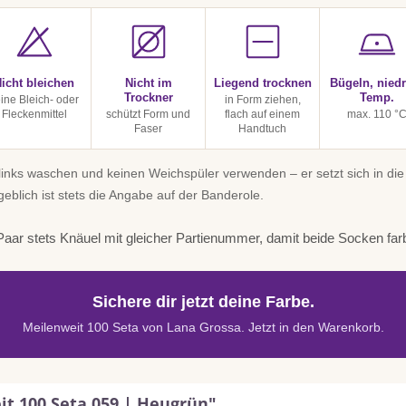
icht bleichen
Nicht im
Liegend trocknen
Bügeln, niedr
Trockner
Temp.
ine Bleich- oder
in Form ziehen,
Fleckenmittel
schützt Form und
flach auf einem
max. 110 °
Faser
Handtuch
inks waschen und keinen Weichspüler verwenden – er setzt sich in die
geblich ist stets die Angabe auf der Banderole.
aar stets Knäuel mit gleicher Partienummer, damit beide Socken far
Sichere dir jetzt deine Farbe.
Meilenweit 100 Seta von Lana Grossa. Jetzt in den Warenkorb.
it 100 Seta 059 | Heugrün"