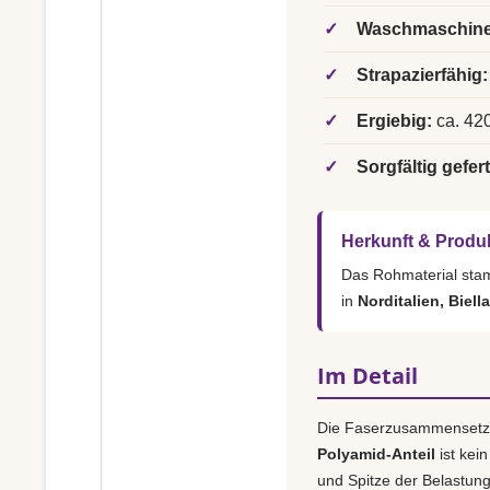
✓
Waschmaschine
✓
Strapazierfähig:
✓
Ergiebig:
ca. 420
✓
Sorgfältig gefert
Herkunft & Produ
Das Rohmaterial st
in
Norditalien, Biella
Im Detail
Die Faserzusammensetz
Polyamid-Anteil
ist kei
und Spitze der Belastun