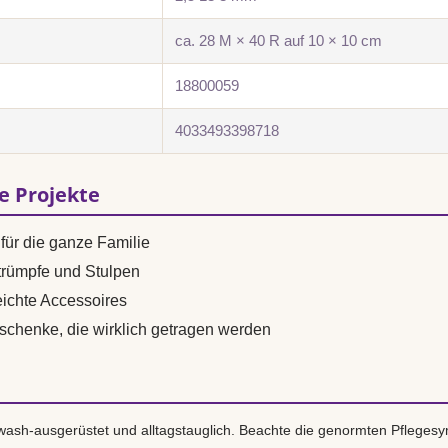
ca. 28 M × 40 R auf 10 × 10 cm
18800059
4033493398718
se Projekte
für die ganze Familie
trümpfe und Stulpen
ichte Accessoires
eschenke, die wirklich getragen werden
ash-ausgerüstet und alltagstauglich. Beachte die genormten Pflegesy