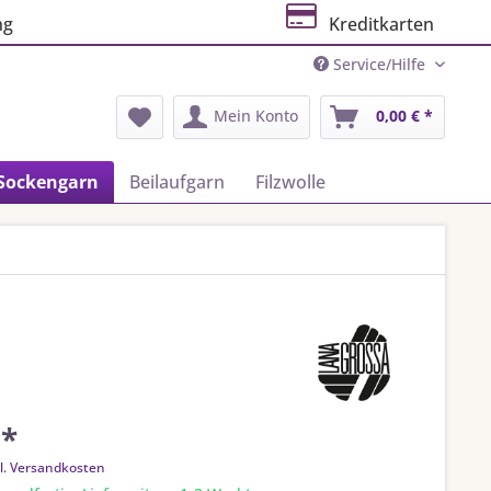
ng
Kreditkarten
Service/Hilfe
Mein Konto
0,00 € *
Sockengarn
Beilaufgarn
Filzwolle
 *
l. Versandkosten