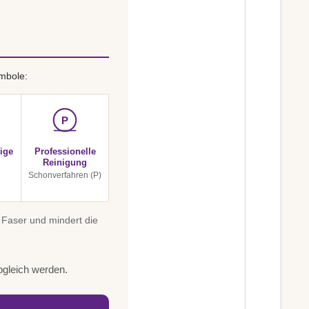
mbole:
P
ige
Professionelle
Reinigung
C
Schonverfahren (P)
 Faser und mindert die
bgleich werden.