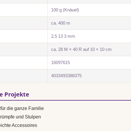
100 g (Knäuel)
ca. 400 m
2,5 13 3 mm
ca. 28 M × 40 R auf 10 × 10 cm
16097615
4033493388375
se Projekte
für die ganze Familie
trümpfe und Stulpen
ichte Accessoires