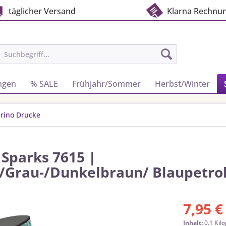
täglicher Versand
Klarna Rechnu
ngen
% SALE
Frühjahr/Sommer
Herbst/Winter
rino Drucke
 Sparks 7615 |
/Grau-/Dunkelbraun/ Blaupetro
7,95 €
Inhalt:
0.1 Kil