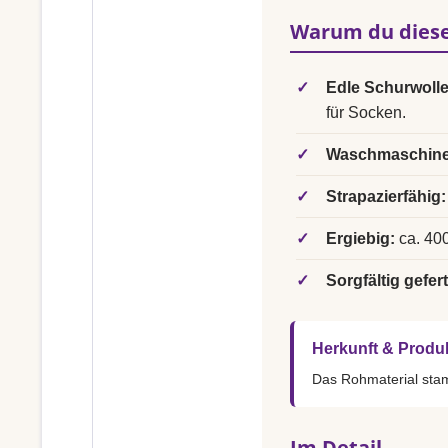
Warum du diese
✓
Edle Schurwolle
für Socken.
✓
Waschmaschine
✓
Strapazierfähig:
✓
Ergiebig:
ca. 400
✓
Sorgfältig gefert
Herkunft & Produ
Das Rohmaterial st
Im Detail