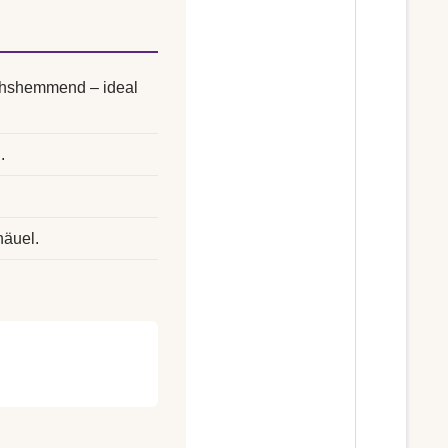
uchshemmend – ideal
.
.
näuel.