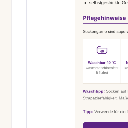
selbstgestrickte G
Pflegehinweise
Sockengarne sind superw
40
Waschbar 40 °C
N
waschmaschinenfest
ke
& filzfrei
Waschtipp:
Socken auf l
Strapazierfähigkeit. Maß
Tipp:
Verwende für ein P