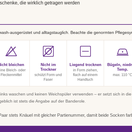
eschenke, die wirklich getragen werden
ash-ausgerüstet und alltagstauglich. Beachte die genormten Pflegesy
icht bleichen
Nicht im
Liegend trocknen
Bügeln, niedr
Trockner
Temp.
ine Bleich- oder
in Form ziehen,
Fleckenmittel
schützt Form und
flach auf einem
max. 110 °
Faser
Handtuch
inks waschen und keinen Weichspüler verwenden – er setzt sich in die
geblich ist stets die Angabe auf der Banderole.
aar stets Knäuel mit gleicher Partienummer, damit beide Socken far