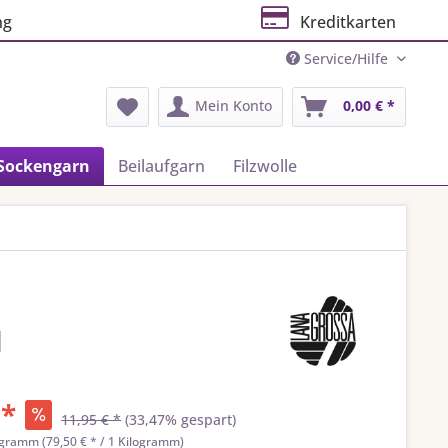
ng
Kreditkarten
Service/Hilfe
Mein Konto
0,00 € *
Sockengarn
Beilaufgarn
Filzwolle
l
 *
11,95 € *
(33,47% gespart)
ogramm (79,50 € * / 1 Kilogramm)