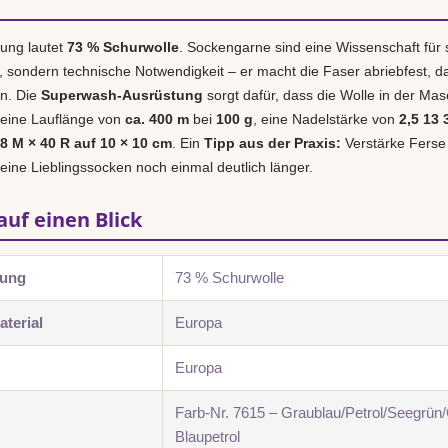
ung lautet
73 % Schurwolle
. Sockengarne sind eine Wissenschaft für 
r, sondern technische Notwendigkeit – er macht die Faser abriebfest, d
en. Die
Superwash-Ausrüstung
sorgt dafür, dass die Wolle in der Masch
 eine Lauflänge von
ca. 400 m
bei
100 g
, eine Nadelstärke von
2,5 13
28 M × 40 R auf 10 × 10 cm
. Ein
Tipp aus der Praxis:
Verstärke Ferse
deine Lieblingssocken noch einmal deutlich länger.
auf einen Blick
zung
73 % Schurwolle
terial
Europa
Europa
Farb-Nr. 7615 – Graublau/Petrol/Seegrün
Blaupetrol