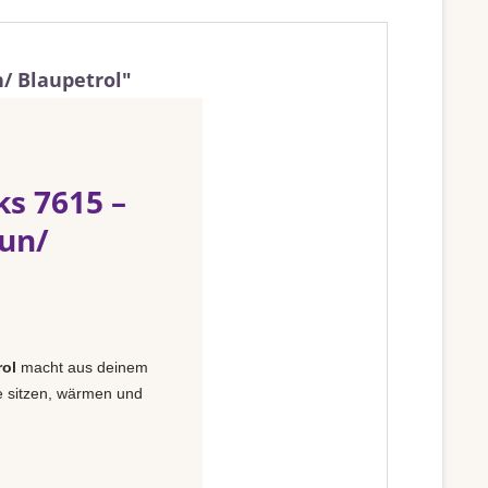
/ Blaupetrol"
ks 7615 –
un/
rol
macht aus deinem
e sitzen, wärmen und