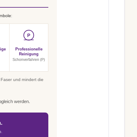
mbole:
P
ige
Professionelle
Reinigung
C
Schonverfahren (P)
 Faser und mindert die
bgleich werden.
.
b.