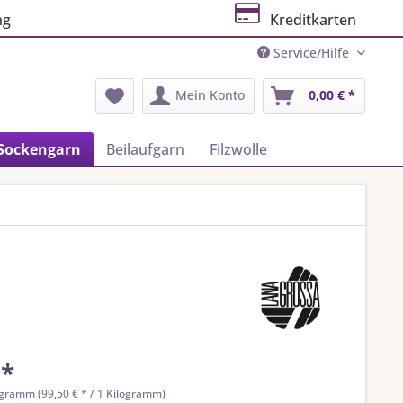
ng
Kreditkarten
Service/Hilfe
Mein Konto
0,00 € *
Sockengarn
Beilaufgarn
Filzwolle
 *
ogramm (99,50 € * / 1 Kilogramm)