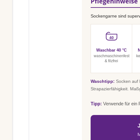
Pflegehinweise
Sockengarne sind superw
40
Waschbar 40 °C
N
waschmaschinenfest
ke
& filzfrei
Waschtipp:
Socken auf l
Strapazierfähigkeit. Maß
Tipp:
Verwende für ein P
M