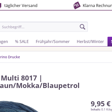
täglicher Versand
Klarna Rechnu
ngen
% SALE
Frühjahr/Sommer
Herbst/Winter
rino Drucke
Multi 8017 |
raun/Mokka/Blaupetrol
9,95 €
Inhalt:
0.1 Kil