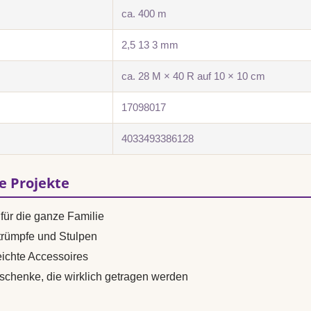
ca. 400 m
2,5 13 3 mm
ca. 28 M × 40 R auf 10 × 10 cm
17098017
4033493386128
se Projekte
für die ganze Familie
trümpfe und Stulpen
ichte Accessoires
eschenke, die wirklich getragen werden