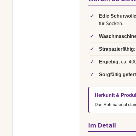
✓
Edle Schurwolle
für Socken.
✓
Waschmaschine
✓
Strapazierfähig:
✓
Ergiebig:
ca. 400
✓
Sorgfältig gefert
Herkunft & Produ
Das Rohmaterial st
Im Detail