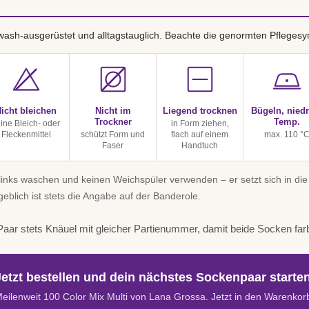
ash-ausgerüstet und alltagstauglich. Beachte die genormten Pflegesy
icht bleichen
Nicht im
Liegend trocknen
Bügeln, niedr
Trockner
Temp.
ine Bleich- oder
in Form ziehen,
Fleckenmittel
schützt Form und
flach auf einem
max. 110 °
Faser
Handtuch
inks waschen und keinen Weichspüler verwenden – er setzt sich in die
geblich ist stets die Angabe auf der Banderole.
aar stets Knäuel mit gleicher Partienummer, damit beide Socken far
Jetzt bestellen und dein nächstes Sockenpaar starten
eilenweit 100 Color Mix Multi von Lana Grossa. Jetzt in den Warenkor