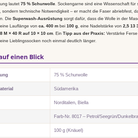
ung lautet
75 % Schurwolle
. Sockengarne sind eine Wissenschaft für 
r, sondern technische Notwendigkeit – er macht die Faser abriebfest, d
en. Die
Superwash-Ausrüstung
sorgt dafür, dass die Wolle in der Masch
 eine Lauflänge von
ca. 400 m
bei
100 g
, eine Nadelstärke von
2,5 13
28 M × 40 R auf 10 × 10 cm
. Ein
Tipp aus der Praxis:
Verstärke Ferse
deine Lieblingssocken noch einmal deutlich länger.
auf einen Blick
zung
75 % Schurwolle
terial
Südamerika
Norditalien, Biella
Farb-Nr. 8017 – Petrol/Seegrün/Dunkelbr
100 g (Knäuel)