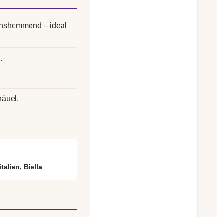
uchshemmend – ideal
.
.
näuel.
talien, Biella
.