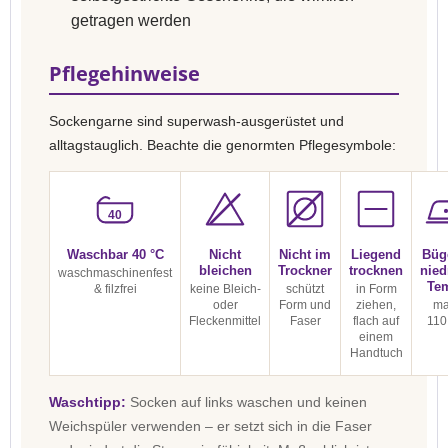
getragen werden
Pflegehinweise
Sockengarne sind superwash-ausgerüstet und
alltagstauglich. Beachte die genormten Pflegesymbole:
40
Waschbar 40 °C
Nicht
Nicht im
Liegend
Büg
bleichen
Trockner
trocknen
nied
waschmaschinenfest
Te
& filzfrei
keine Bleich-
schützt
in Form
oder
Form und
ziehen,
ma
Fleckenmittel
Faser
flach auf
110
einem
Handtuch
Waschtipp:
Socken auf links waschen und keinen
Weichspüler verwenden – er setzt sich in die Faser