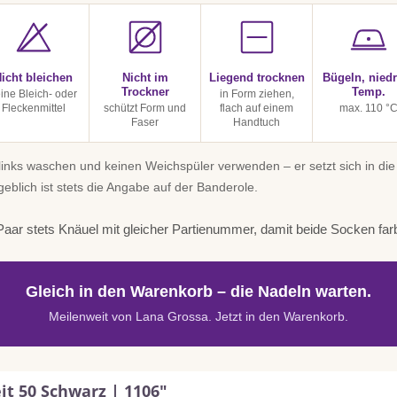
icht bleichen
Nicht im
Liegend trocknen
Bügeln, niedr
Trockner
Temp.
ine Bleich- oder
in Form ziehen,
Fleckenmittel
schützt Form und
flach auf einem
max. 110 °
Faser
Handtuch
inks waschen und keinen Weichspüler verwenden – er setzt sich in die
geblich ist stets die Angabe auf der Banderole.
aar stets Knäuel mit gleicher Partienummer, damit beide Socken far
Gleich in den Warenkorb – die Nadeln warten.
Meilenweit von Lana Grossa. Jetzt in den Warenkorb.
t 50 Schwarz | 1106"