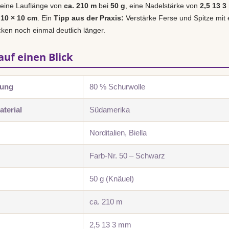
 eine Lauflänge von
ca. 210 m
bei
50 g
, eine Nadelstärke von
2,5 13 
 10 × 10 cm
. Ein
Tipp aus der Praxis:
Verstärke Ferse und Spitze mit 
cken noch einmal deutlich länger.
auf einen Blick
zung
80 % Schurwolle
terial
Südamerika
Norditalien, Biella
Farb-Nr. 50 – Schwarz
50 g (Knäuel)
ca. 210 m
2,5 13 3 mm