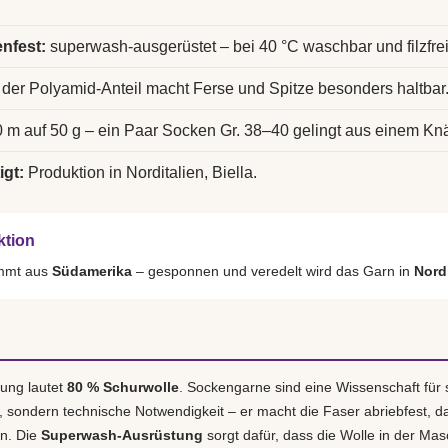
nfest:
superwash-ausgerüstet – bei 40 °C waschbar und filzfrei
der Polyamid-Anteil macht Ferse und Spitze besonders haltbar
 m auf 50 g – ein Paar Socken Gr. 38–40 gelingt aus einem Kn
igt:
Produktion in Norditalien, Biella.
ktion
ammt aus
Südamerika
– gesponnen und veredelt wird das Garn in
Nordi
ung lautet
80 % Schurwolle
. Sockengarne sind eine Wissenschaft für 
r, sondern technische Notwendigkeit – er macht die Faser abriebfest, d
en. Die
Superwash-Ausrüstung
sorgt dafür, dass die Wolle in der Masch