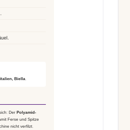
.
.
äuel.
talien, Biella
.
sich: Der
Polyamid-
amit Ferse und Spitze
ine nicht verfilzt.