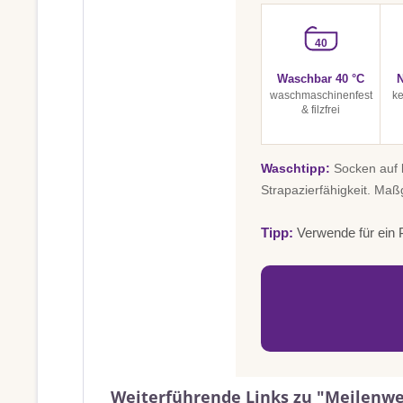
40
Waschbar 40 °C
N
waschmaschinenfest
ke
& filzfrei
Waschtipp:
Socken auf l
Strapazierfähigkeit. Maß
Tipp:
Verwende für ein P
Weiterführende Links zu "Meilenwei