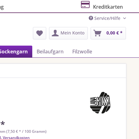
ng
Kreditkarten
Service/Hilfe
Mein Konto
0,00 € *
Sockengarn
Beilaufgarn
Filzwolle
 *
mm (7,50 € * / 100 Gramm)
l. Versandkosten