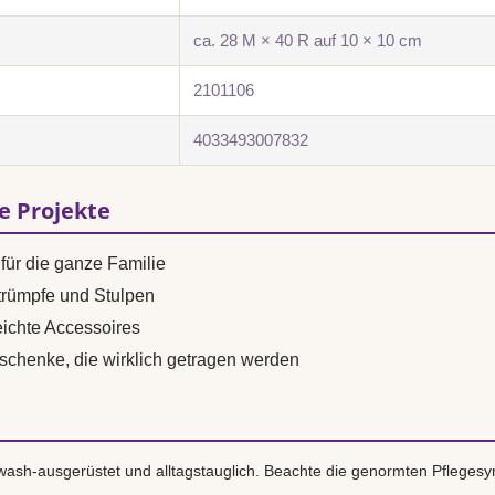
ca. 28 M × 40 R auf 10 × 10 cm
2101106
4033493007832
se Projekte
für die ganze Familie
trümpfe und Stulpen
ichte Accessoires
eschenke, die wirklich getragen werden
ash-ausgerüstet und alltagstauglich. Beachte die genormten Pflegesy