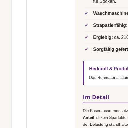
für Socken.
✓
Waschmaschine
✓
Strapazierfähig:
✓
Ergiebig:
ca. 210
✓
Sorgfältig gefert
Herkunft & Produ
Das Rohmaterial st
Im Detail
Die Faserzusammensetz
Anteil
ist kein Sparfakto
der Belastung standhalt