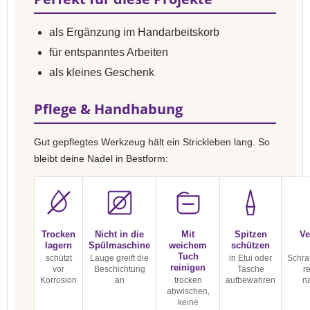
als Ergänzung im Handarbeitskorb
für entspanntes Arbeiten
als kleines Geschenk
Pflege & Handhabung
Gut gepflegtes Werkzeug hält ein Strickleben lang. So
bleibt deine Nadel in Bestform:
Trocken
Nicht in die
Mit
Spitzen
Ve
lagern
Spülmaschine
weichem
schützen
Tuch
schützt
Lauge greift die
in Etui oder
Schra
reinigen
vor
Beschichtung
Tasche
r
Korrosion
an
trocken
aufbewahren
n
abwischen,
keine