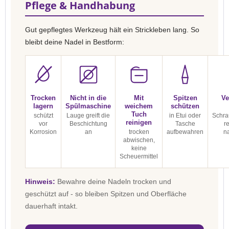
Pflege & Handhabung
Gut gepflegtes Werkzeug hält ein Strickleben lang. So
bleibt deine Nadel in Bestform:
Trocken
Nicht in die
Mit
Spitzen
Ve
lagern
Spülmaschine
weichem
schützen
Tuch
schützt
Lauge greift die
in Etui oder
Schra
reinigen
vor
Beschichtung
Tasche
r
Korrosion
an
trocken
aufbewahren
n
abwischen,
keine
Scheuermittel
Hinweis:
Bewahre deine Nadeln trocken und
geschützt auf - so bleiben Spitzen und Oberfläche
dauerhaft intakt.