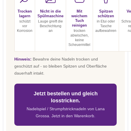
Trocken
Nicht in die
Mit
Spitzen
Ve
lagern
Spülmaschine
weichem
schützen
Tuch
schützt
Lauge greift die
in Etui oder
Schra
reinigen
vor
Beschichtung
Tasche
r
Korrosion
an
trocken
aufbewahren
n
abwischen,
keine
Scheuermittel
Hinweis:
Bewahre deine Nadeln trocken und
geschützt auf - so bleiben Spitzen und Oberfläche
dauerhaft intakt.
Jetzt bestellen und gleich
losstricken.
Nadelspiel / Strumpfstricknadeln von Lana
Grossa. Jetzt in den Warenkorb.