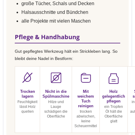
große Tücher, Schals und Decken
Halsausschnitte und Bündchen
alle Projekte mit vielen Maschen
Pflege & Handhabung
Gut gepflegtes Werkzeug hält ein Strickleben lang. So
bleibt deine Nadel in Bestform:
Trocken
Nicht in die
Mit
Holz
lagern
Spülmaschine
weichem
gelegentlich
s
Tuch
pflegen
Feuchtigkeit
Hitze und
in
reinigen
lässt Holz
Lauge
ein Tropfen
quellen
schädigen die
trocken
Öl hält die
au
Oberfläche
abwischen,
Oberfläche
keine
glatt
Scheuermittel