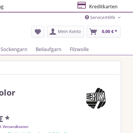
ng
Kreditkarten
Service/Hilfe
Mein Konto
0,00 € *
Sockengarn
Beilaufgarn
Filzwolle
olor
€ *
l. Versandkosten