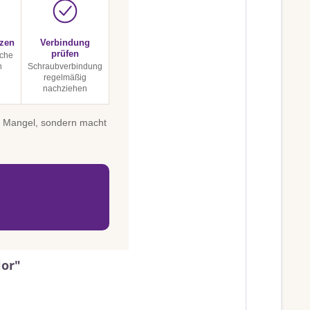
tzen
Verbindung
prüfen
sche
n
Schraubverbindung
regelmäßig
nachziehen
in Mangel, sondern macht
lor"