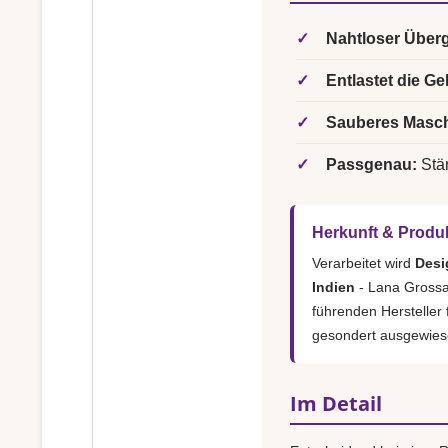
✓
Nahtloser Über
✓
Entlastet die Ge
✓
Sauberes Masch
✓
Passgenau:
Stär
Herkunft & Produ
Verarbeitet wird
Desi
Indien
- Lana Grossa 
führenden Hersteller
gesondert ausgewies
Im Detail