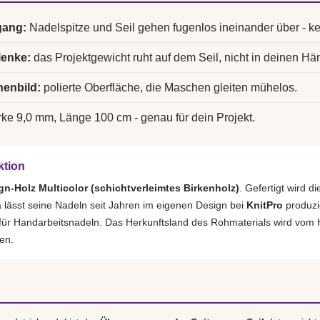
gang:
Nadelspitze und Seil gehen fugenlos ineinander über - k
lenke:
das Projektgewicht ruht auf dem Seil, nicht in deinen Hä
enbild:
polierte Oberfläche, die Maschen gleiten mühelos.
ke 9,0 mm, Länge 100 cm - genau für dein Projekt.
ktion
gn-Holz Multicolor (schichtverleimtes Birkenholz)
. Gefertigt wird 
lässt seine Nadeln seit Jahren im eigenen Design bei
KnitPro
produzi
 für Handarbeitsnadeln. Das Herkunftsland des Rohmaterials wird vom H
en.