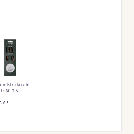
undstricknadel
lz 60-3.5...
5 € *