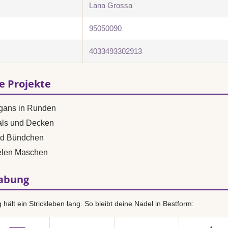
Lana Grossa
95050090
4033493302913
se Projekte
igans in Runden
als und Decken
nd Bündchen
vielen Maschen
habung
hält ein Strickleben lang. So bleibt deine Nadel in Bestform: