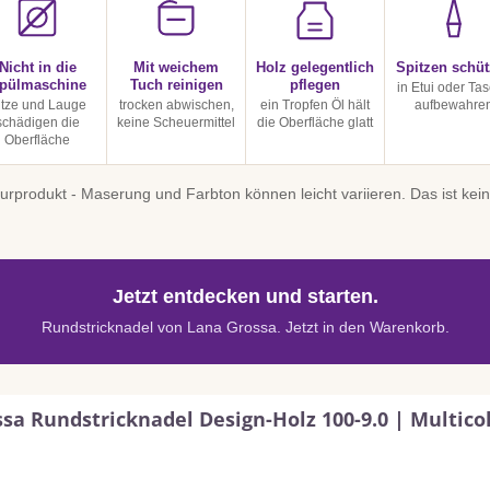
Nicht in die
Mit weichem
Holz gelegentlich
Spitzen schü
pülmaschine
Tuch reinigen
pflegen
in Etui oder Ta
itze und Lauge
trocken abwischen,
ein Tropfen Öl hält
aufbewahre
schädigen die
keine Scheuermittel
die Oberfläche glatt
Oberfläche
turprodukt - Maserung und Farbton können leicht variieren. Das ist ke
Jetzt entdecken und starten.
Rundstricknadel von Lana Grossa. Jetzt in den Warenkorb.
sa Rundstricknadel Design-Holz 100-9.0 | Multico