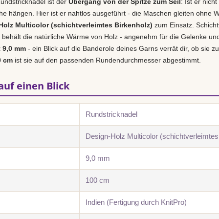
undstricknadel ist der
Übergang von der Spitze zum Seil
: Ist er nich
e hängen. Hier ist er nahtlos ausgeführt - die Maschen gleiten ohne W
olz Multicolor (schichtverleimtes Birkenholz)
zum Einsatz. Schichtv
behält die natürliche Wärme von Holz - angenehm für die Gelenke und i
t 9,0 mm
- ein Blick auf die Banderole deines Garns verrät dir, ob sie z
0 cm
ist sie auf den passenden Rundendurchmesser abgestimmt.
auf einen Blick
Rundstricknadel
Design-Holz Multicolor (schichtverleimtes
9,0 mm
100 cm
Indien (Fertigung durch KnitPro)