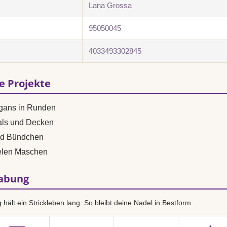
Lana Grossa
95050045
4033493302845
se Projekte
igans in Runden
als und Decken
nd Bündchen
vielen Maschen
habung
hält ein Strickleben lang. So bleibt deine Nadel in Bestform: