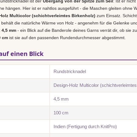
undstricknadel ist der
Übergang von der Spitze zum Seil
: Ist er nich
e hängen. Hier ist er nahtlos ausgeführt - die Maschen gleiten ohne W
olz Multicolor (schichtverleimtes Birkenholz)
zum Einsatz. Schichtv
behält die natürliche Wärme von Holz - angenehm für die Gelenke und i
t 4,5 mm
- ein Blick auf die Banderole deines Garns verrät dir, ob sie z
0 cm
ist sie auf den passenden Rundendurchmesser abgestimmt.
auf einen Blick
Rundstricknadel
Design-Holz Multicolor (schichtverleimtes
4,5 mm
100 cm
Indien (Fertigung durch KnitPro)