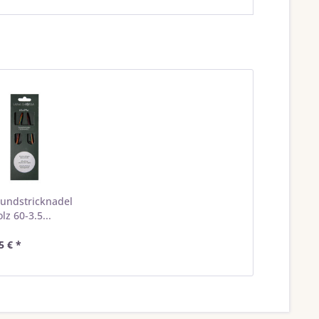
undstricknadel
lz 60-3.5...
5 € *