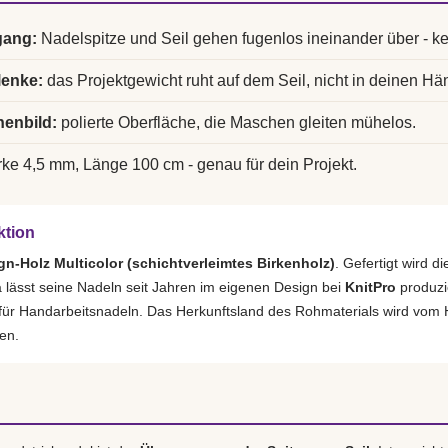
gang:
Nadelspitze und Seil gehen fugenlos ineinander über - k
lenke:
das Projektgewicht ruht auf dem Seil, nicht in deinen Hä
enbild:
polierte Oberfläche, die Maschen gleiten mühelos.
ke 4,5 mm, Länge 100 cm - genau für dein Projekt.
ktion
gn-Holz Multicolor (schichtverleimtes Birkenholz)
. Gefertigt wird 
lässt seine Nadeln seit Jahren im eigenen Design bei
KnitPro
produzi
 für Handarbeitsnadeln. Das Herkunftsland des Rohmaterials wird vom H
en.