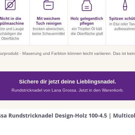
Nicht in die
Mit weichem
Holz gelegentlich
Spitzen schü
pülmaschine
Tuch reinigen
pflegen
in Etui oder Ta
itze und Lauge
trocken abwischen,
ein Tropfen Öl hält
aufbewahre
schädigen die
keine Scheuermittel
die Oberfläche glatt
Oberfläche
turprodukt - Maserung und Farbton können leicht variieren. Das ist ke
Sichere dir jetzt deine Lieblingsnadel.
Rundstricknadel von Lana Grossa. Jetzt in den Warenkorb.
sa Rundstricknadel Design-Holz 100-4.5 | Multico