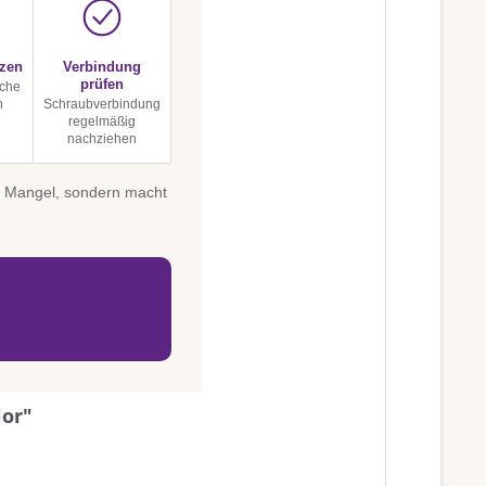
tzen
Verbindung
prüfen
sche
n
Schraubverbindung
regelmäßig
nachziehen
in Mangel, sondern macht
lor"