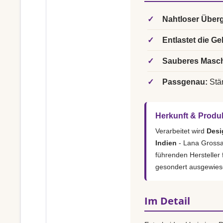
✓
Nahtloser Über
✓
Entlastet die Ge
✓
Sauberes Masch
✓
Passgenau:
Stär
Herkunft & Produ
Verarbeitet wird
Desi
Indien
- Lana Grossa 
führenden Hersteller
gesondert ausgewies
Im Detail