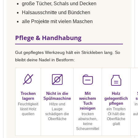
große Tücher, Schals und Decken
Halsausschnitte und Bündchen
alle Projekte mit vielen Maschen
Pflege & Handhabung
Gut gepflegtes Werkzeug hält ein Strickleben lang. So
bleibt deine Nadel in Bestform:
Trocken
Nicht in die
Mit
Holz
lagern
Spülmaschine
weichem
gelegentlich
s
Tuch
pflegen
Feuchtigkeit
Hitze und
in
reinigen
lässt Holz
Lauge
ein Tropfen
quellen
schädigen die
trocken
Öl hält die
au
Oberfläche
abwischen,
Oberfläche
keine
glatt
Scheuermittel