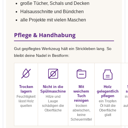
große Tücher, Schals und Decken
Halsausschnitte und Bündchen
alle Projekte mit vielen Maschen
Pflege & Handhabung
Gut gepflegtes Werkzeug hält ein Strickleben lang. So
bleibt deine Nadel in Bestform:
Trocken
Nicht in die
Mit
Holz
lagern
Spülmaschine
weichem
gelegentlich
s
Tuch
pflegen
Feuchtigkeit
Hitze und
in
reinigen
lässt Holz
Lauge
ein Tropfen
quellen
schädigen die
trocken
Öl hält die
au
Oberfläche
abwischen,
Oberfläche
keine
glatt
Scheuermittel