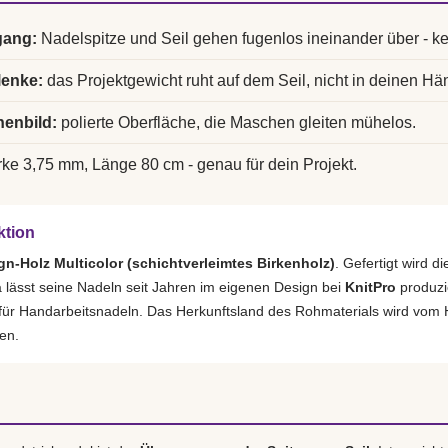
gang:
Nadelspitze und Seil gehen fugenlos ineinander über - k
lenke:
das Projektgewicht ruht auf dem Seil, nicht in deinen Hä
enbild:
polierte Oberfläche, die Maschen gleiten mühelos.
ke 3,75 mm, Länge 80 cm - genau für dein Projekt.
ktion
gn-Holz Multicolor (schichtverleimtes Birkenholz)
. Gefertigt wird 
lässt seine Nadeln seit Jahren im eigenen Design bei
KnitPro
produzi
 für Handarbeitsnadeln. Das Herkunftsland des Rohmaterials wird vom H
en.