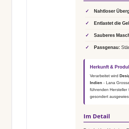
✓
Nahtloser Über
✓
Entlastet die Ge
✓
Sauberes Masch
✓
Passgenau:
Stär
Herkunft & Produ
Verarbeitet wird
Desi
Indien
- Lana Grossa 
führenden Hersteller
gesondert ausgewies
Im Detail