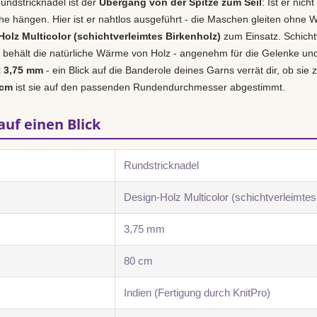
undstricknadel ist der
Übergang von der Spitze zum Seil
: Ist er nich
e hängen. Hier ist er nahtlos ausgeführt - die Maschen gleiten ohne W
olz Multicolor (schichtverleimtes Birkenholz)
zum Einsatz. Schichtv
behält die natürliche Wärme von Holz - angenehm für die Gelenke und i
t 3,75 mm
- ein Blick auf die Banderole deines Garns verrät dir, ob sie 
 cm
ist sie auf den passenden Rundendurchmesser abgestimmt.
auf einen Blick
Rundstricknadel
Design-Holz Multicolor (schichtverleimtes
3,75 mm
80 cm
Indien (Fertigung durch KnitPro)