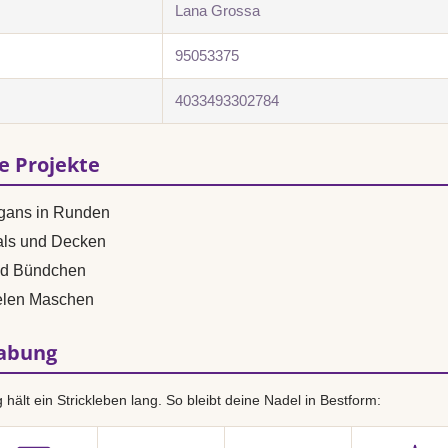
Lana Grossa
95053375
4033493302784
se Projekte
igans in Runden
als und Decken
nd Bündchen
vielen Maschen
habung
hält ein Strickleben lang. So bleibt deine Nadel in Bestform: