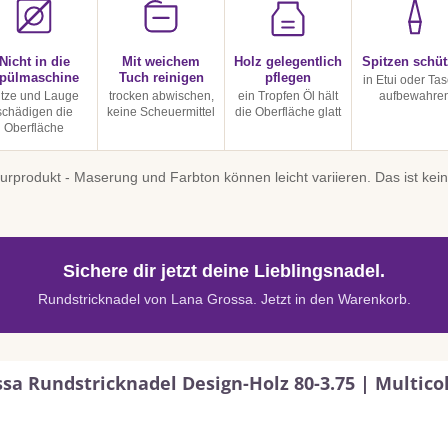
Nicht in die
Mit weichem
Holz gelegentlich
Spitzen schü
pülmaschine
Tuch reinigen
pflegen
in Etui oder Ta
itze und Lauge
trocken abwischen,
ein Tropfen Öl hält
aufbewahre
schädigen die
keine Scheuermittel
die Oberfläche glatt
Oberfläche
turprodukt - Maserung und Farbton können leicht variieren. Das ist ke
Sichere dir jetzt deine Lieblingsnadel.
Rundstricknadel von Lana Grossa. Jetzt in den Warenkorb.
sa Rundstricknadel Design-Holz 80-3.75 | Multico