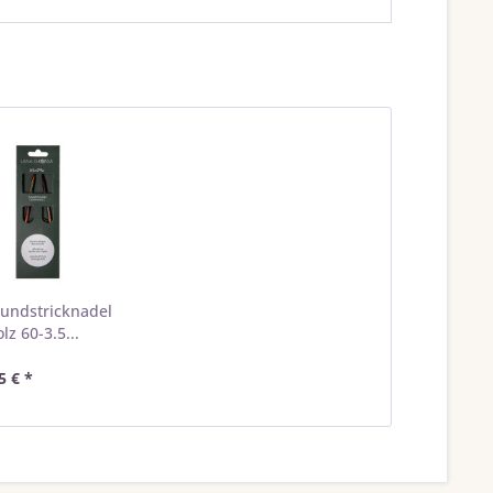
undstricknadel
lz 60-3.5...
5 € *