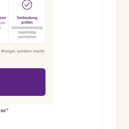
tzen
Verbindung
prüfen
sche
n
Schraubverbindung
regelmäßig
nachziehen
in Mangel, sondern macht
lor"