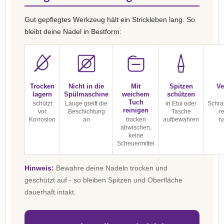
Gut gepflegtes Werkzeug hält ein Strickleben lang. So
bleibt deine Nadel in Bestform:
Trocken
Nicht in die
Mit
Spitzen
Ve
lagern
Spülmaschine
weichem
schützen
Tuch
schützt
Lauge greift die
in Etui oder
Schra
reinigen
vor
Beschichtung
Tasche
r
Korrosion
an
trocken
aufbewahren
n
abwischen,
keine
Scheuermittel
Hinweis:
Bewahre deine Nadeln trocken und
geschützt auf - so bleiben Spitzen und Oberfläche
dauerhaft intakt.