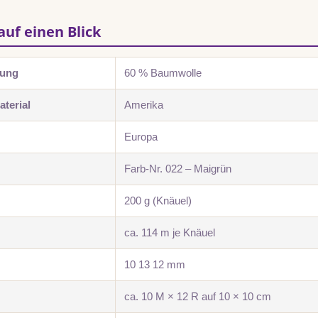
auf einen Blick
zung
60 % Baumwolle
terial
Amerika
Europa
Farb-Nr. 022 – Maigrün
200 g (Knäuel)
ca. 114 m je Knäuel
10 13 12 mm
ca. 10 M × 12 R auf 10 × 10 cm