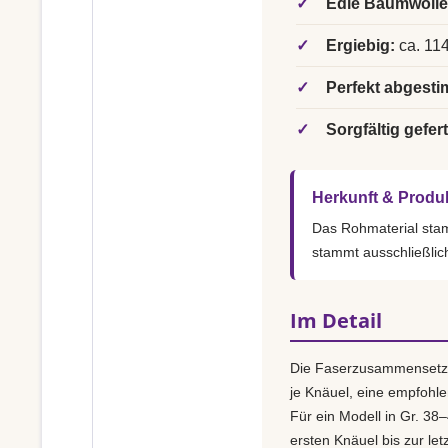
✓
Edle Baumwolle
✓
Ergiebig:
ca. 114
✓
Perfekt abgesti
✓
Sorgfältig gefert
Herkunft & Produ
Das Rohmaterial st
stammt ausschließlic
Im Detail
Die Faserzusammensetz
je Knäuel, eine empfohl
Für ein Modell in Gr. 38–
ersten Knäuel bis zur le