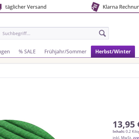
täglicher Versand
Klarna Rechnu
ngen
% SALE
Frühjahr/Sommer
Herbst/Winter
13,95 
Inhalt:
0.2 Kil
inkl. MwSt.
zzg