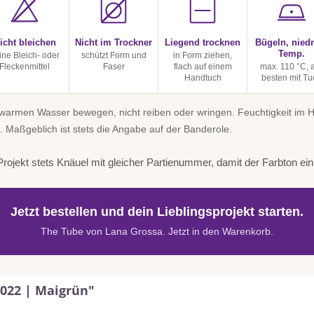
icht bleichen
Nicht im Trockner
Liegend trocknen
Bügeln, niedr
Temp.
ine Bleich- oder
schützt Form und
in Form ziehen,
Fleckenmittel
Faser
flach auf einem
max. 110 °C,
Handtuch
besten mit Tu
uwarmen Wasser bewegen, nicht reiben oder wringen. Feuchtigkeit im
. Maßgeblich ist stets die Angabe auf der Banderole.
rojekt stets Knäuel mit gleicher Partienummer, damit der Farbton einhe
Jetzt bestellen und dein Lieblingsprojekt starten.
The Tube von Lana Grossa. Jetzt in den Warenkorb.
 022 | Maigrün"