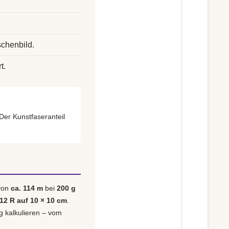
chenbild.
t.
 Der Kunstfaseranteil
 von
ca. 114 m
bei
200 g
 12 R auf 10 × 10 cm
.
ig kalkulieren – vom