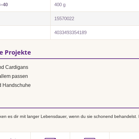
8–40
400 g
15570022
4033493354189
se Projekte
und Cardigans
 allem passen
nd Handschuhe
en es dir mit langer Lebensdauer, wenn du sie schonend behandelst.