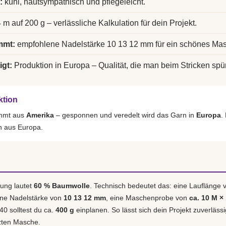
:
kühl, hautsympathisch und pflegeleicht.
 m auf 200 g – verlässliche Kalkulation für dein Projekt.
mmt:
empfohlene Nadelstärke 10 13 12 mm für ein schönes Mas
igt:
Produktion in Europa – Qualität, die man beim Stricken spür
ktion
ammt aus
Amerika
– gesponnen und veredelt wird das Garn in
Europa
.
h aus Europa.
ung lautet
60 % Baumwolle
. Technisch bedeutet das: eine Lauflänge
ene Nadelstärke von
10 13 12 mm
, eine Maschenprobe von
ca. 10 M ×
40 solltest du ca.
400 g
einplanen. So lässt sich dein Projekt zuverläss
tzten Masche.