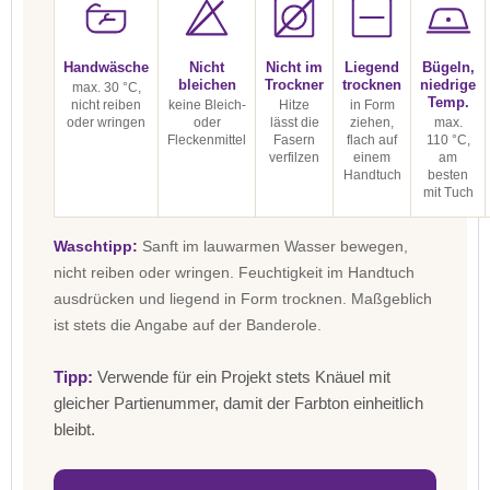
Handwäsche
Nicht
Nicht im
Liegend
Bügeln,
bleichen
Trockner
trocknen
niedrige
max. 30 °C,
Temp.
nicht reiben
keine Bleich-
Hitze
in Form
oder wringen
oder
lässt die
ziehen,
max.
Fleckenmittel
Fasern
flach auf
110 °C,
verfilzen
einem
am
Handtuch
besten
mit Tuch
Waschtipp:
Sanft im lauwarmen Wasser bewegen,
nicht reiben oder wringen. Feuchtigkeit im Handtuch
ausdrücken und liegend in Form trocknen. Maßgeblich
ist stets die Angabe auf der Banderole.
Tipp:
Verwende für ein Projekt stets Knäuel mit
gleicher Partienummer, damit der Farbton einheitlich
bleibt.