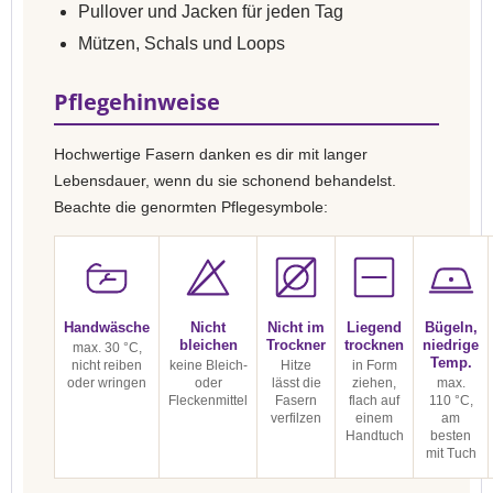
Pullover und Jacken für jeden Tag
Mützen, Schals und Loops
Pflegehinweise
Hochwertige Fasern danken es dir mit langer
Lebensdauer, wenn du sie schonend behandelst.
Beachte die genormten Pflegesymbole:
Handwäsche
Nicht
Nicht im
Liegend
Bügeln,
bleichen
Trockner
trocknen
niedrige
max. 30 °C,
Temp.
nicht reiben
keine Bleich-
Hitze
in Form
oder wringen
oder
lässt die
ziehen,
max.
Fleckenmittel
Fasern
flach auf
110 °C,
verfilzen
einem
am
Handtuch
besten
mit Tuch