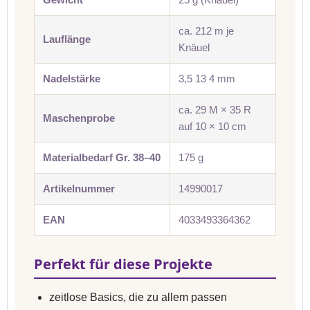
ca. 212 m je
Lauflänge
Knäuel
Nadelstärke
3,5 13 4 mm
ca. 29 M × 35 R
Maschenprobe
auf 10 × 10 cm
Materialbedarf Gr. 38–40
175 g
Artikelnummer
14990017
EAN
4033493364362
Perfekt für diese Projekte
zeitlose Basics, die zu allem passen