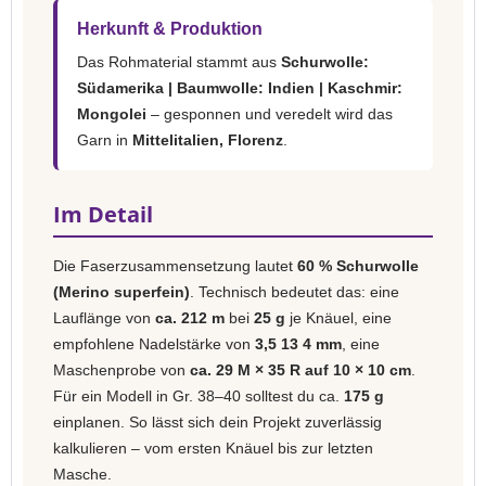
Herkunft & Produktion
Das Rohmaterial stammt aus
Schurwolle:
Südamerika | Baumwolle: Indien | Kaschmir:
Mongolei
– gesponnen und veredelt wird das
Garn in
Mittelitalien, Florenz
.
Im Detail
Die Faserzusammensetzung lautet
60 % Schurwolle
(Merino superfein)
. Technisch bedeutet das: eine
Lauflänge von
ca. 212 m
bei
25 g
je Knäuel, eine
empfohlene Nadelstärke von
3,5 13 4 mm
, eine
Maschenprobe von
ca. 29 M × 35 R auf 10 × 10 cm
.
Für ein Modell in Gr. 38–40 solltest du ca.
175 g
einplanen. So lässt sich dein Projekt zuverlässig
kalkulieren – vom ersten Knäuel bis zur letzten
Masche.