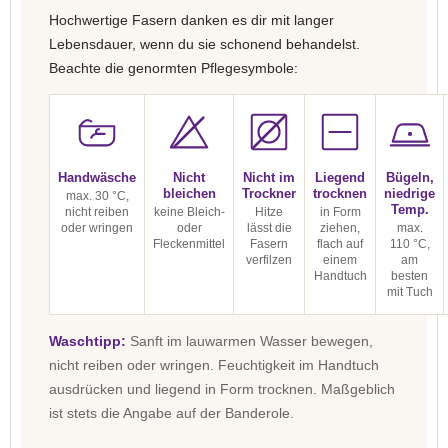
Hochwertige Fasern danken es dir mit langer
Lebensdauer, wenn du sie schonend behandelst.
Beachte die genormten Pflegesymbole:
Handwäsche
Nicht
Nicht im
Liegend
Bügeln,
bleichen
Trockner
trocknen
niedrige
max. 30 °C,
Temp.
nicht reiben
keine Bleich-
Hitze
in Form
oder wringen
oder
lässt die
ziehen,
max.
Fleckenmittel
Fasern
flach auf
110 °C,
verfilzen
einem
am
Handtuch
besten
mit Tuch
Waschtipp:
Sanft im lauwarmen Wasser bewegen,
nicht reiben oder wringen. Feuchtigkeit im Handtuch
ausdrücken und liegend in Form trocknen. Maßgeblich
ist stets die Angabe auf der Banderole.