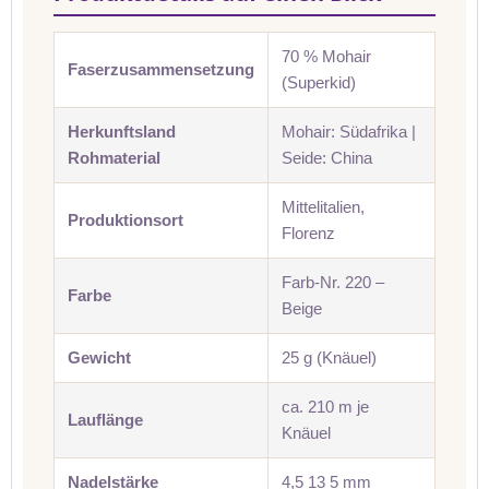
70 % Mohair
Faserzusammensetzung
(Superkid)
Herkunftsland
Mohair: Südafrika |
Rohmaterial
Seide: China
Mittelitalien,
Produktionsort
Florenz
Farb-Nr. 220 –
Farbe
Beige
Gewicht
25 g (Knäuel)
ca. 210 m je
Lauflänge
Knäuel
Nadelstärke
4,5 13 5 mm