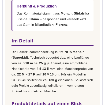
Herkunft & Produktion
Das Rohmaterial stammt aus
Mohair: Südafrika
| Seide: China
– gesponnen und veredelt wird
das Garn in
Mittelitalien, Florenz
.
Im Detail
Die Faserzusammensetzung lautet
70 % Mohair
(Superkid)
. Technisch bedeutet das: eine Lauflänge
von
ca. 210 m
bei
25 g
je Knäuel, eine empfohlene
Nadelstärke von
4,5 13 5 mm
, eine Maschenprobe von
ca. 22 M × 27 R auf 10 × 10 cm
. Für ein Modell in
Gr. 38–40 solltest du ca.
150 g
einplanen. So lässt sich
dein Projekt zuverlässig kalkulieren – vom ersten
Knäuel bis zur letzten Masche.
Produktdetails auf einen Blick