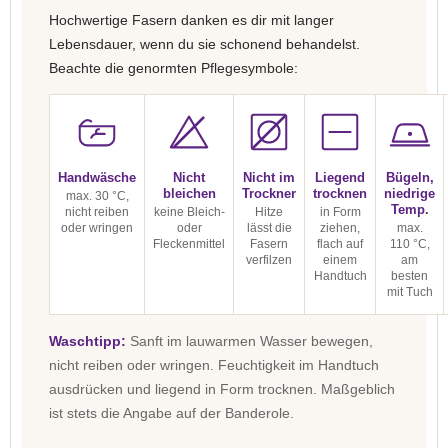
Hochwertige Fasern danken es dir mit langer
Lebensdauer, wenn du sie schonend behandelst.
Beachte die genormten Pflegesymbole:
Handwäsche
Nicht
Nicht im
Liegend
Bügeln,
bleichen
Trockner
trocknen
niedrige
max. 30 °C,
Temp.
nicht reiben
keine Bleich-
Hitze
in Form
oder wringen
oder
lässt die
ziehen,
max.
Fleckenmittel
Fasern
flach auf
110 °C,
verfilzen
einem
am
Handtuch
besten
mit Tuch
Waschtipp:
Sanft im lauwarmen Wasser bewegen,
nicht reiben oder wringen. Feuchtigkeit im Handtuch
ausdrücken und liegend in Form trocknen. Maßgeblich
ist stets die Angabe auf der Banderole.