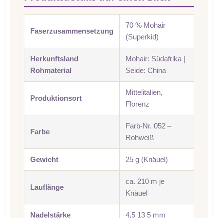
70 % Mohair
Faserzusammensetzung
(Superkid)
Herkunftsland
Mohair: Südafrika |
Rohmaterial
Seide: China
Mittelitalien,
Produktionsort
Florenz
Farb-Nr. 052 –
Farbe
Rohweiß
Gewicht
25 g (Knäuel)
ca. 210 m je
Lauflänge
Knäuel
Nadelstärke
4,5 13 5 mm