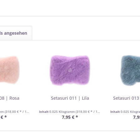
ls angesehen
08 | Rosa
Setasuri 011 | Lila
Setasuri 013
amm
(318,00 € * / 1 Kilogramm)
Inhalt
0.025 Kilogramm
(318,00 € * / 1 Kilogramm)
Inhalt
0.025 Kilog
 € *
7,95 € *
7,9