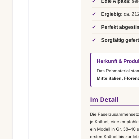
✓
Edle Alpaka:
sei
✓
Ergiebig:
ca. 212
✓
Perfekt abgesti
✓
Sorgfältig gefert
Herkunft & Produ
Das Rohmaterial st
Mittelitalien, Floren
Im Detail
Die Faserzusammensetz
je Knäuel, eine empfohl
ein Modell in Gr. 38–40 s
ersten Knäuel bis zur le