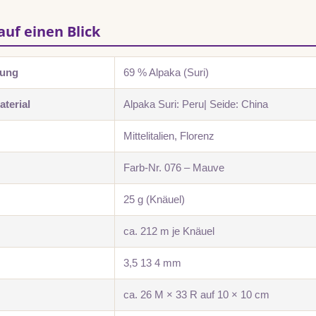
auf einen Blick
zung
69 % Alpaka (Suri)
terial
Alpaka Suri: Peru| Seide: China
Mittelitalien, Florenz
Farb-Nr. 076 – Mauve
25 g (Knäuel)
ca. 212 m je Knäuel
3,5 13 4 mm
ca. 26 M × 33 R auf 10 × 10 cm