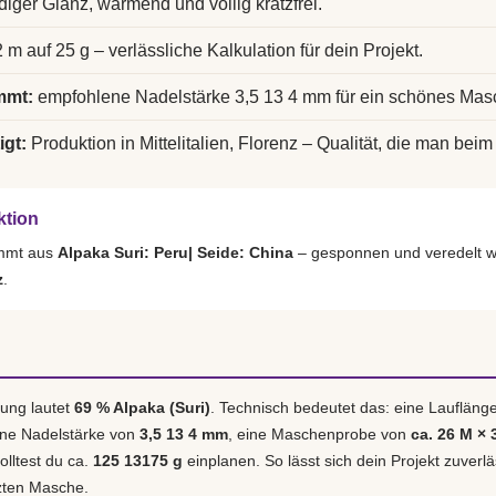
diger Glanz, wärmend und völlig kratzfrei.
 m auf 25 g – verlässliche Kalkulation für dein Projekt.
mmt:
empfohlene Nadelstärke 3,5 13 4 mm für ein schönes Mas
igt:
Produktion in Mittelitalien, Florenz – Qualität, die man beim 
ktion
ammt aus
Alpaka Suri: Peru| Seide: China
– gesponnen und veredelt w
z
.
ung lautet
69 % Alpaka (Suri)
. Technisch bedeutet das: eine Laufläng
ene Nadelstärke von
3,5 13 4 mm
, eine Maschenprobe von
ca. 26 M × 
olltest du ca.
125 13175 g
einplanen. So lässt sich dein Projekt zuverl
tzten Masche.