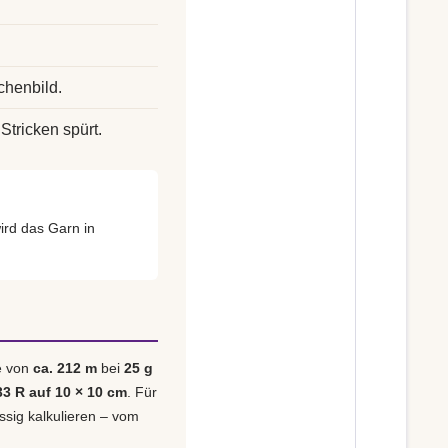
chenbild.
Stricken spürt.
ird das Garn in
e von
ca. 212 m
bei
25 g
33 R auf 10 × 10 cm
. Für
ässig kalkulieren – vom