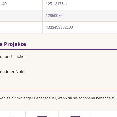
8–40
125 13175 g
12950076
4033493382199
se Projekte
ver und Tücher
onderer Note
en es dir mit langer Lebensdauer, wenn du sie schonend behandelst.