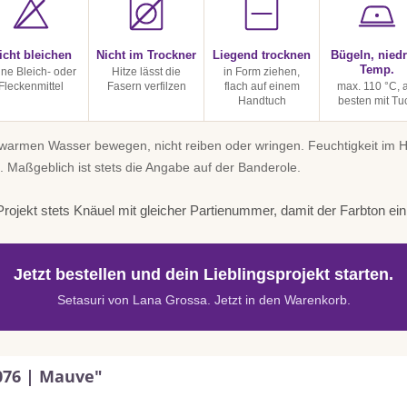
icht bleichen
Nicht im Trockner
Liegend trocknen
Bügeln, niedr
Temp.
ine Bleich- oder
Hitze lässt die
in Form ziehen,
Fleckenmittel
Fasern verfilzen
flach auf einem
max. 110 °C, 
Handtuch
besten mit Tu
uwarmen Wasser bewegen, nicht reiben oder wringen. Feuchtigkeit im
. Maßgeblich ist stets die Angabe auf der Banderole.
rojekt stets Knäuel mit gleicher Partienummer, damit der Farbton einhe
Jetzt bestellen und dein Lieblingsprojekt starten.
Setasuri von Lana Grossa. Jetzt in den Warenkorb.
076 | Mauve"