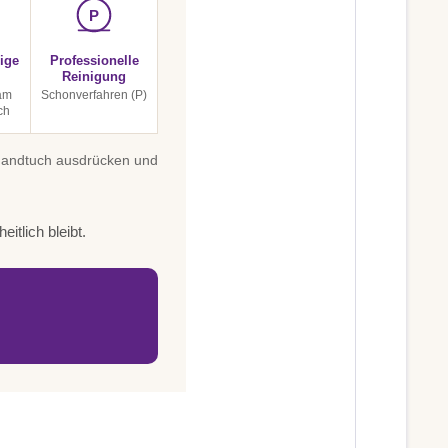
P
ige
Professionelle
Reinigung
am
Schonverfahren (P)
ch
 Handtuch ausdrücken und
itlich bleibt.