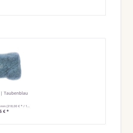
 | Taubenblau
ramm
(318,00 € * / 1 Kilogramm)
5 € *