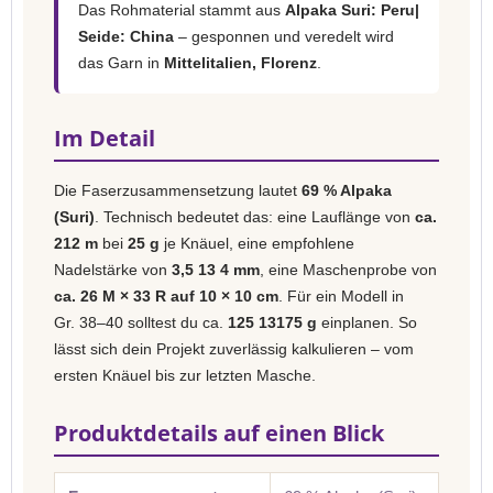
Das Rohmaterial stammt aus
Alpaka Suri: Peru|
Seide: China
– gesponnen und veredelt wird
das Garn in
Mittelitalien, Florenz
.
Im Detail
Die Faserzusammensetzung lautet
69 % Alpaka
(Suri)
. Technisch bedeutet das: eine Lauflänge von
ca.
212 m
bei
25 g
je Knäuel, eine empfohlene
Nadelstärke von
3,5 13 4 mm
, eine Maschenprobe von
ca. 26 M × 33 R auf 10 × 10 cm
. Für ein Modell in
Gr. 38–40 solltest du ca.
125 13175 g
einplanen. So
lässt sich dein Projekt zuverlässig kalkulieren – vom
ersten Knäuel bis zur letzten Masche.
Produktdetails auf einen Blick