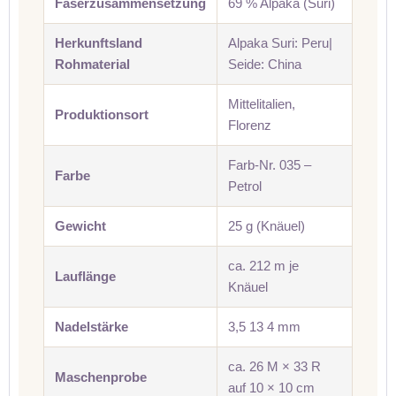
Faserzusammensetzung
69 % Alpaka (Suri)
Herkunftsland
Alpaka Suri: Peru|
Rohmaterial
Seide: China
Mittelitalien,
Produktionsort
Florenz
Farb-Nr. 035 –
Farbe
Petrol
Gewicht
25 g (Knäuel)
ca. 212 m je
Lauflänge
Knäuel
Nadelstärke
3,5 13 4 mm
ca. 26 M × 33 R
Maschenprobe
auf 10 × 10 cm