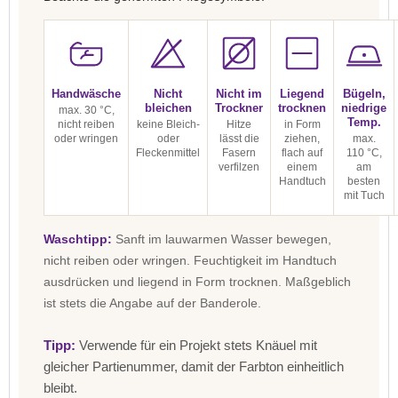
Handwäsche
Nicht
Nicht im
Liegend
Bügeln,
bleichen
Trockner
trocknen
niedrige
max. 30 °C,
Temp.
nicht reiben
keine Bleich-
Hitze
in Form
oder wringen
oder
lässt die
ziehen,
max.
Fleckenmittel
Fasern
flach auf
110 °C,
verfilzen
einem
am
Handtuch
besten
mit Tuch
Waschtipp:
Sanft im lauwarmen Wasser bewegen,
nicht reiben oder wringen. Feuchtigkeit im Handtuch
ausdrücken und liegend in Form trocknen. Maßgeblich
ist stets die Angabe auf der Banderole.
Tipp:
Verwende für ein Projekt stets Knäuel mit
gleicher Partienummer, damit der Farbton einheitlich
bleibt.