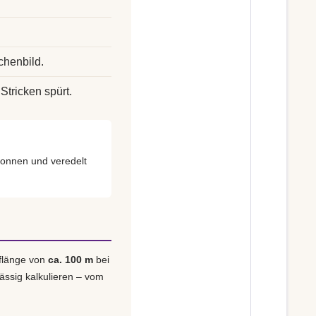
chenbild.
Stricken spürt.
onnen und veredelt
uflänge von
ca. 100 m
bei
lässig kalkulieren – vom