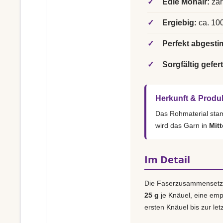
✓
Edle Mohair:
zar
✓
Ergiebig:
ca. 100
✓
Perfekt abgesti
✓
Sorgfältig gefert
Herkunft & Produ
Das Rohmaterial st
wird das Garn in
Mitt
Im Detail
Die Faserzusammensetz
25 g
je Knäuel, eine em
ersten Knäuel bis zur le