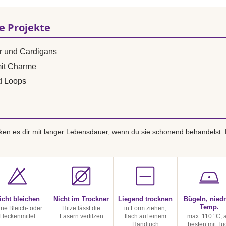
se Projekte
r und Cardigans
mit Charme
d Loops
en es dir mit langer Lebensdauer, wenn du sie schonend behandelst.
icht bleichen
Nicht im Trockner
Liegend trocknen
Bügeln, niedr
Temp.
ine Bleich- oder
Hitze lässt die
in Form ziehen,
Fleckenmittel
Fasern verfilzen
flach auf einem
max. 110 °C, 
Handtuch
besten mit Tu