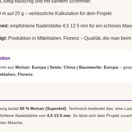
t, luftig-flauschig und mit sanftem Schimmer.
 m auf 25 g – verlässliche Kalkulation für dein Projekt.
mmt:
empfohlene Nadelstärke 4,5 13 5 mm für ein schönes Mas
igt:
Produktion in Mittelitalien, Florenz – Qualität, die man beim 
ktion
ammt aus
Mohair: Europa | Seide: China | Baumwolle: Europa
– gesp
elitalien, Florenz
.
ung lautet
60 % Mohair (Superkid)
. Technisch bedeutet das: eine La
pfohlene Nadelstärke von
4,5 13 5 mm
. So lässt sich dein Projekt zuver
tzten Masche.