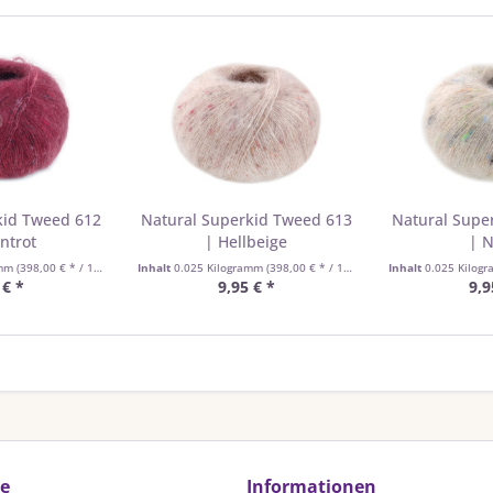
kid Tweed 612
Natural Superkid Tweed 613
Natural Supe
ntrot
| Hellbeige
| N
amm
(398,00 € * / 1 Kilogramm)
Inhalt
0.025 Kilogramm
(398,00 € * / 1 Kilogramm)
Inhalt
0.025 Kilog
 € *
9,95 € *
9,9
ce
Informationen