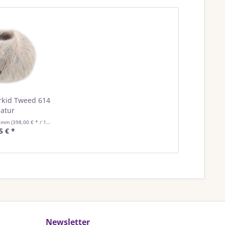
rkid Tweed 614
atur
ramm
(398,00 € * / 1 Kilogramm)
5 € *
Newsletter