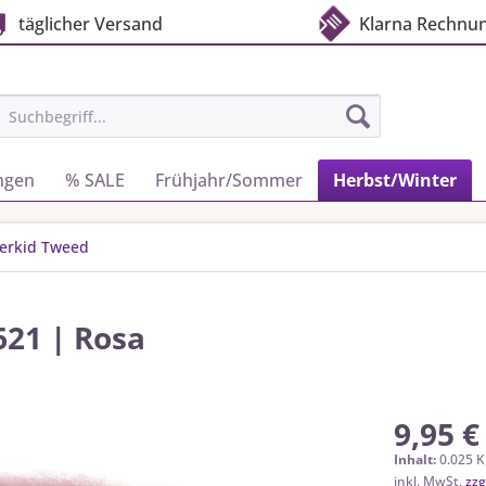
täglicher Versand
Klarna Rechnu
ngen
% SALE
Frühjahr/Sommer
Herbst/Winter
erkid Tweed
621 | Rosa
9,95 €
Inhalt:
0.025 K
inkl. MwSt.
zzg