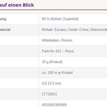
auf einen Blick
zung
60 % Mohair (Superkid)
terial
Mohair: Europa | Seide: China | Baumwoll
Mittelitalien, Florenz
Farb-Nr. 621 – Rosa
25 g (Knäuel)
ca. 100 m je Knäuel
4,5 13 5 mm
17710621
4033493369589