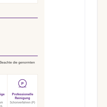
 Beachte die genormten
P
ige
Professionelle
Reinigung
am
Schonverfahren (P)
ch