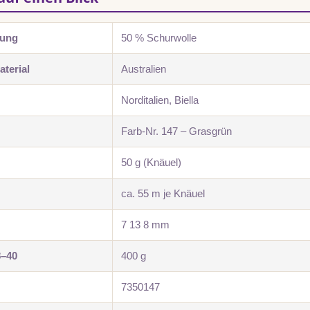
zung
50 % Schurwolle
terial
Australien
Norditalien, Biella
Farb-Nr. 147 – Grasgrün
50 g (Knäuel)
ca. 55 m je Knäuel
7 13 8 mm
8–40
400 g
7350147