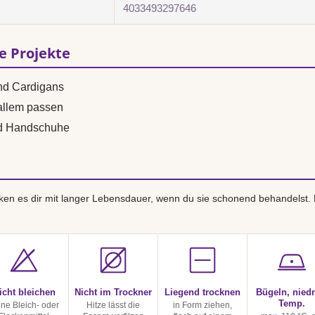
4033493297646
se Projekte
und Cardigans
 allem passen
nd Handschuhe
en es dir mit langer Lebensdauer, wenn du sie schonend behandelst.
icht bleichen
Nicht im Trockner
Liegend trocknen
Bügeln, niedr
Temp.
ine Bleich- oder
Hitze lässt die
in Form ziehen,