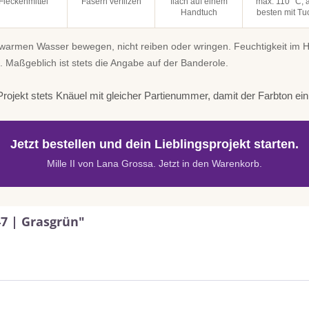
Fleckenmittel
Fasern verfilzen
flach auf einem
max. 110 °C, 
Handtuch
besten mit Tu
uwarmen Wasser bewegen, nicht reiben oder wringen. Feuchtigkeit im
. Maßgeblich ist stets die Angabe auf der Banderole.
rojekt stets Knäuel mit gleicher Partienummer, damit der Farbton einhe
Jetzt bestellen und dein Lieblingsprojekt starten.
Mille II von Lana Grossa. Jetzt in den Warenkorb.
47 | Grasgrün"