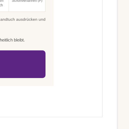
am
Schonverfahren (P)
ch
 Handtuch ausdrücken und
itlich bleibt.