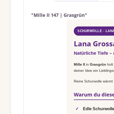
"Mille II 147 | Grasgrün"
SCHURWOLLE · LAN
Lana Grossa
Natürliche Tiefe –
Mille II
in
Grasgrün
holt
deiner Idee ein Liebling
Reine Schurwolle wärmt na
Warum du diese
✓
Edle Schurwolle