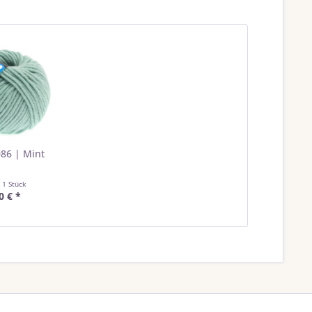
 086 | Mint
t
1 Stück
0 € *