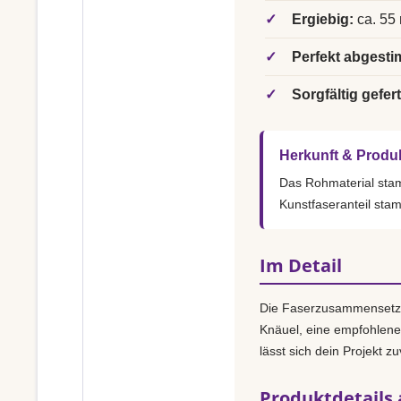
✓
Ergiebig:
ca. 55 
✓
Perfekt abgesti
✓
Sorgfältig gefert
Herkunft & Produ
Das Rohmaterial st
Kunstfaseranteil sta
Im Detail
Die Faserzusammensetz
Knäuel, eine empfohlen
lässt sich dein Projekt z
Produktdetails 