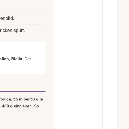
enbild.
ricken spürt.
alien, Biella
. Der
 von
ca. 55 m
bei
50 g
je
a.
400 g
einplanen. So