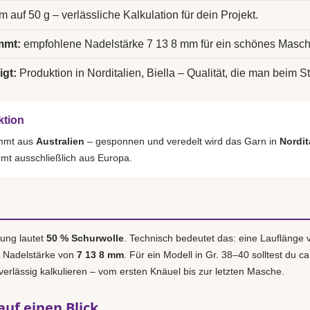
m auf 50 g – verlässliche Kalkulation für dein Projekt.
mmt:
empfohlene Nadelstärke 7 13 8 mm für ein schönes Masch
igt:
Produktion in Norditalien, Biella – Qualität, die man beim St
ktion
ammt aus
Australien
– gesponnen und veredelt wird das Garn in
Nordit
mmt ausschließlich aus Europa.
ung lautet
50 % Schurwolle
. Technisch bedeutet das: eine Lauflänge
e Nadelstärke von
7 13 8 mm
. Für ein Modell in Gr. 38–40 solltest du c
uverlässig kalkulieren – vom ersten Knäuel bis zur letzten Masche.
auf einen Blick