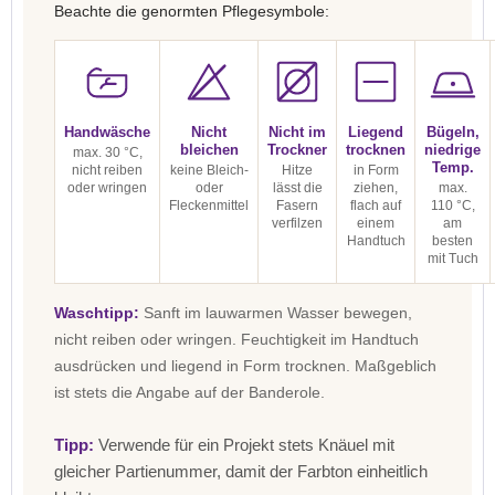
Beachte die genormten Pflegesymbole:
Handwäsche
Nicht
Nicht im
Liegend
Bügeln,
bleichen
Trockner
trocknen
niedrige
max. 30 °C,
Temp.
nicht reiben
keine Bleich-
Hitze
in Form
oder wringen
oder
lässt die
ziehen,
max.
Fleckenmittel
Fasern
flach auf
110 °C,
verfilzen
einem
am
Handtuch
besten
mit Tuch
Waschtipp:
Sanft im lauwarmen Wasser bewegen,
nicht reiben oder wringen. Feuchtigkeit im Handtuch
ausdrücken und liegend in Form trocknen. Maßgeblich
ist stets die Angabe auf der Banderole.
Tipp:
Verwende für ein Projekt stets Knäuel mit
gleicher Partienummer, damit der Farbton einheitlich