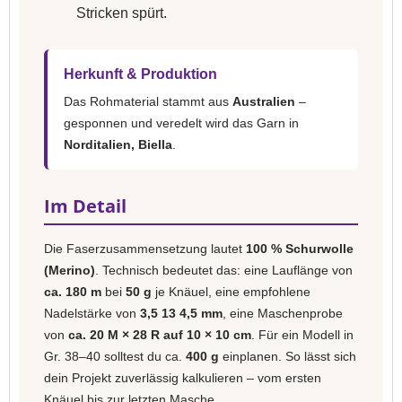
Stricken spürt.
Herkunft & Produktion
Das Rohmaterial stammt aus
Australien
–
gesponnen und veredelt wird das Garn in
Norditalien, Biella
.
Im Detail
Die Faserzusammensetzung lautet
100 % Schurwolle
(Merino)
. Technisch bedeutet das: eine Lauflänge von
ca. 180 m
bei
50 g
je Knäuel, eine empfohlene
Nadelstärke von
3,5 13 4,5 mm
, eine Maschenprobe
von
ca. 20 M × 28 R auf 10 × 10 cm
. Für ein Modell in
Gr. 38–40 solltest du ca.
400 g
einplanen. So lässt sich
dein Projekt zuverlässig kalkulieren – vom ersten
Knäuel bis zur letzten Masche.