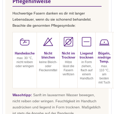
Pflegehinweise
Hochwertige Fasern danken es dir mit langer
Lebensdauer, wenn du sie schonend behandelst.
Beachte die genormten Pflegesymbole:
Handwäsche
Nicht
Nicht im
Liegend
Bügeln,
bleichen
Trockner
trocknen
niedrige
max. 30 °C,
Temp.
nicht reiben
keine Bleich-
Hitze
in Form
oder wringen
oder
lässt die
ziehen,
max.
Fleckenmittel
Fasern
flach auf
110 °C,
verfilzen
einem
am
Handtuch
besten
mit Tuch
Waschtipp:
Sanft im lauwarmen Wasser bewegen,
nicht reiben oder wringen. Feuchtigkeit im Handtuch
ausdrücken und liegend in Form trocknen. Maßgeblich
ist stets die Angabe auf der Banderole.