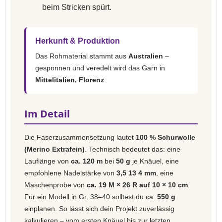
beim Stricken spürt.
Herkunft & Produktion
Das Rohmaterial stammt aus
Australien
–
gesponnen und veredelt wird das Garn in
Mittelitalien, Florenz
.
Im Detail
Die Faserzusammensetzung lautet
100 % Schurwolle
(Merino Extrafein)
. Technisch bedeutet das: eine
Lauflänge von
ca. 120 m
bei
50 g
je Knäuel, eine
empfohlene Nadelstärke von
3,5 13 4 mm
, eine
Maschenprobe von
ca. 19 M × 26 R auf 10 × 10 cm
.
Für ein Modell in Gr. 38–40 solltest du ca.
550 g
einplanen. So lässt sich dein Projekt zuverlässig
kalkulieren – vom ersten Knäuel bis zur letzten