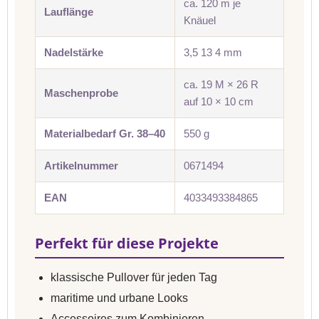
ca. 120 m je
Lauflänge
Knäuel
Nadelstärke
3,5 13 4 mm
ca. 19 M × 26 R
Maschenprobe
auf 10 × 10 cm
Materialbedarf Gr. 38–40
550 g
Artikelnummer
0671494
EAN
4033493384865
Perfekt für diese Projekte
klassische Pullover für jeden Tag
maritime und urbane Looks
Accessoires zum Kombinieren