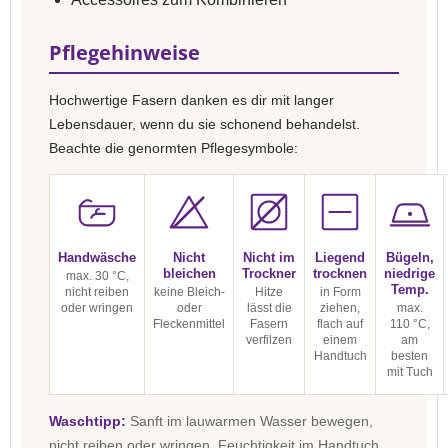
Pflegehinweise
Hochwertige Fasern danken es dir mit langer
Lebensdauer, wenn du sie schonend behandelst.
Beachte die genormten Pflegesymbole:
Handwäsche
Nicht
Nicht im
Liegend
Bügeln,
bleichen
Trockner
trocknen
niedrige
max. 30 °C,
Temp.
nicht reiben
keine Bleich-
Hitze
in Form
oder wringen
oder
lässt die
ziehen,
max.
Fleckenmittel
Fasern
flach auf
110 °C,
verfilzen
einem
am
Handtuch
besten
mit Tuch
Waschtipp:
Sanft im lauwarmen Wasser bewegen,
nicht reiben oder wringen. Feuchtigkeit im Handtuch