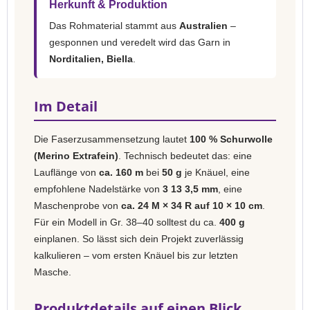
Herkunft & Produktion
Das Rohmaterial stammt aus
Australien
–
gesponnen und veredelt wird das Garn in
Norditalien, Biella
.
Im Detail
Die Faserzusammensetzung lautet
100 % Schurwolle
(Merino Extrafein)
. Technisch bedeutet das: eine
Lauflänge von
ca. 160 m
bei
50 g
je Knäuel, eine
empfohlene Nadelstärke von
3 13 3,5 mm
, eine
Maschenprobe von
ca. 24 M × 34 R auf 10 × 10 cm
.
Für ein Modell in Gr. 38–40 solltest du ca.
400 g
einplanen. So lässt sich dein Projekt zuverlässig
kalkulieren – vom ersten Knäuel bis zur letzten
Masche.
Produktdetails auf einen Blick