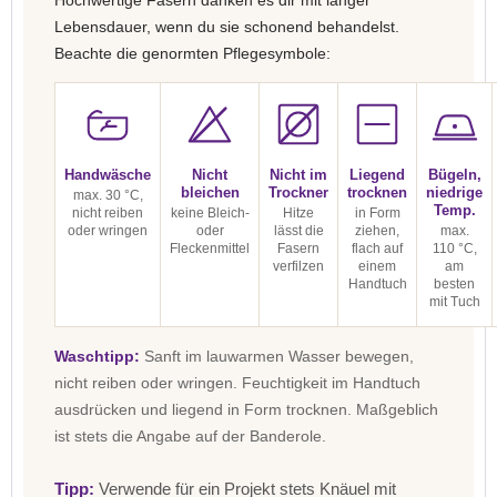
Hochwertige Fasern danken es dir mit langer
Lebensdauer, wenn du sie schonend behandelst.
Beachte die genormten Pflegesymbole:
Handwäsche
Nicht
Nicht im
Liegend
Bügeln,
bleichen
Trockner
trocknen
niedrige
max. 30 °C,
Temp.
nicht reiben
keine Bleich-
Hitze
in Form
oder wringen
oder
lässt die
ziehen,
max.
Fleckenmittel
Fasern
flach auf
110 °C,
verfilzen
einem
am
Handtuch
besten
mit Tuch
Waschtipp:
Sanft im lauwarmen Wasser bewegen,
nicht reiben oder wringen. Feuchtigkeit im Handtuch
ausdrücken und liegend in Form trocknen. Maßgeblich
ist stets die Angabe auf der Banderole.
Tipp:
Verwende für ein Projekt stets Knäuel mit