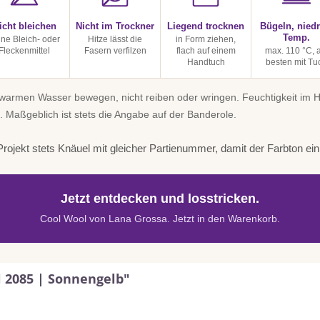
icht bleichen
Nicht im Trockner
Liegend trocknen
Bügeln, niedr
Temp.
ine Bleich- oder
Hitze lässt die
in Form ziehen,
Fleckenmittel
Fasern verfilzen
flach auf einem
max. 110 °C, 
Handtuch
besten mit Tu
uwarmen Wasser bewegen, nicht reiben oder wringen. Feuchtigkeit im
. Maßgeblich ist stets die Angabe auf der Banderole.
rojekt stets Knäuel mit gleicher Partienummer, damit der Farbton einhe
Jetzt entdecken und losstricken.
Cool Wool von Lana Grossa. Jetzt in den Warenkorb.
l 2085 | Sonnengelb"