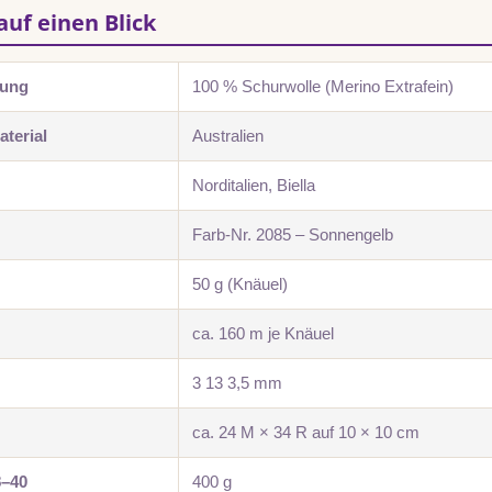
auf einen Blick
zung
100 % Schurwolle (Merino Extrafein)
terial
Australien
Norditalien, Biella
Farb-Nr. 2085 – Sonnengelb
50 g (Knäuel)
ca. 160 m je Knäuel
3 13 3,5 mm
ca. 24 M × 34 R auf 10 × 10 cm
8–40
400 g