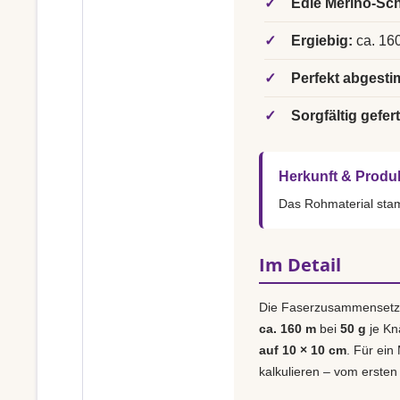
✓
Edle Merino-Sch
✓
Ergiebig:
ca. 160
✓
Perfekt abgesti
✓
Sorgfältig gefert
Herkunft & Produ
Das Rohmaterial st
Im Detail
Die Faserzusammensetz
ca. 160 m
bei
50 g
je Kn
auf 10 × 10 cm
. Für ein
kalkulieren – vom ersten