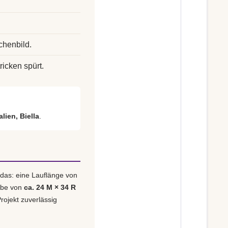
chenbild.
ricken spürt.
alien, Biella
.
 das: eine Lauflänge von
obe von
ca. 24 M × 34 R
rojekt zuverlässig