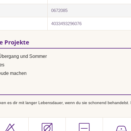
0672085
4033493296076
se Projekte
ür Übergang und Sommer
res
reude machen
en es dir mit langer Lebensdauer, wenn du sie schonend behandelst.