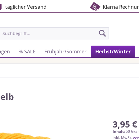
täglicher Versand
Klarna Rechnu
ngen
% SALE
Frühjahr/Sommer
Herbst/Winter
gelb
3,95 €
Inhalt:
50 Gra
inkl. MwSt.
zzg