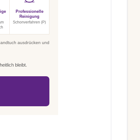
ige
Professionelle
Reinigung
am
Schonverfahren (P)
ch
 Handtuch ausdrücken und
itlich bleibt.