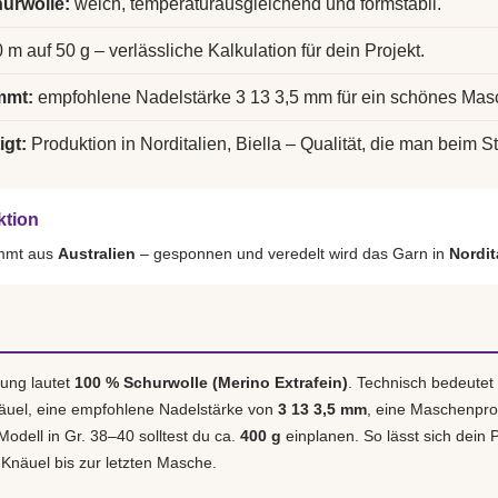
urwolle:
weich, temperaturausgleichend und formstabil.
 m auf 50 g – verlässliche Kalkulation für dein Projekt.
mmt:
empfohlene Nadelstärke 3 13 3,5 mm für ein schönes Mas
igt:
Produktion in Norditalien, Biella – Qualität, die man beim St
ktion
ammt aus
Australien
– gesponnen und veredelt wird das Garn in
Nordit
ung lautet
100 % Schurwolle (Merino Extrafein)
. Technisch bedeutet
äuel, eine empfohlene Nadelstärke von
3 13 3,5 mm
, eine Maschenpr
 Modell in Gr. 38–40 solltest du ca.
400 g
einplanen. So lässt sich dein P
 Knäuel bis zur letzten Masche.