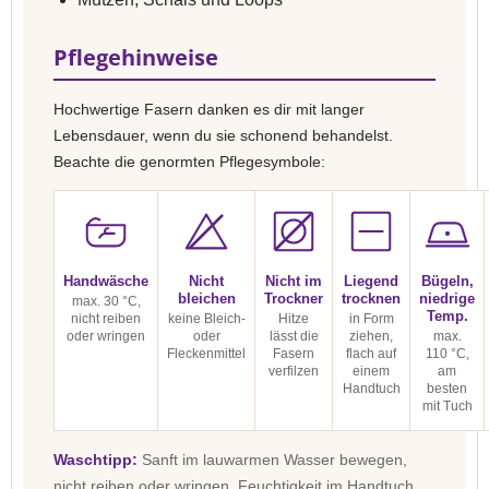
Pflegehinweise
Hochwertige Fasern danken es dir mit langer
Lebensdauer, wenn du sie schonend behandelst.
Beachte die genormten Pflegesymbole:
Handwäsche
Nicht
Nicht im
Liegend
Bügeln,
bleichen
Trockner
trocknen
niedrige
max. 30 °C,
Temp.
nicht reiben
keine Bleich-
Hitze
in Form
oder wringen
oder
lässt die
ziehen,
max.
Fleckenmittel
Fasern
flach auf
110 °C,
verfilzen
einem
am
Handtuch
besten
mit Tuch
Waschtipp:
Sanft im lauwarmen Wasser bewegen,
nicht reiben oder wringen. Feuchtigkeit im Handtuch