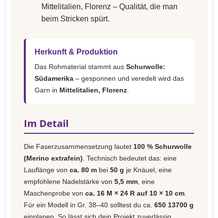
Mittelitalien, Florenz – Qualität, die man
beim Stricken spürt.
Herkunft & Produktion
Das Rohmaterial stammt aus
Schurwolle:
Südamerika
– gesponnen und veredelt wird das
Garn in
Mittelitalien, Florenz
.
Im Detail
Die Faserzusammensetzung lautet
100 % Schurwolle
(Merino extrafein)
. Technisch bedeutet das: eine
Lauflänge von
ca. 80 m
bei
50 g
je Knäuel, eine
empfohlene Nadelstärke von
5,5 mm
, eine
Maschenprobe von
ca. 16 M × 24 R auf 10 × 10 cm
.
Für ein Modell in Gr. 38–40 solltest du ca.
650 13700 g
einplanen. So lässt sich dein Projekt zuverlässig