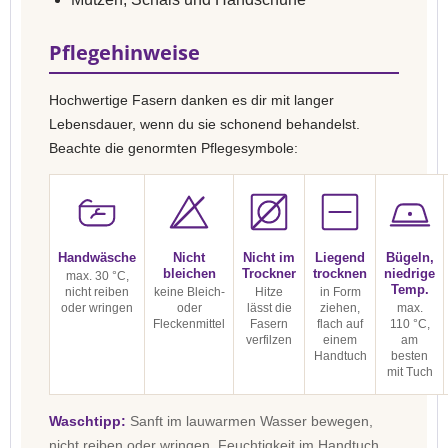
Pflegehinweise
Hochwertige Fasern danken es dir mit langer
Lebensdauer, wenn du sie schonend behandelst.
Beachte die genormten Pflegesymbole:
Handwäsche
Nicht
Nicht im
Liegend
Bügeln,
bleichen
Trockner
trocknen
niedrige
max. 30 °C,
Temp.
nicht reiben
keine Bleich-
Hitze
in Form
oder wringen
oder
lässt die
ziehen,
max.
Fleckenmittel
Fasern
flach auf
110 °C,
verfilzen
einem
am
Handtuch
besten
mit Tuch
Waschtipp:
Sanft im lauwarmen Wasser bewegen,
nicht reiben oder wringen. Feuchtigkeit im Handtuch