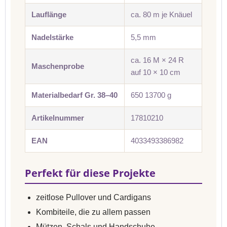
Lauflänge
ca. 80 m je Knäuel
Nadelstärke
5,5 mm
ca. 16 M × 24 R
Maschenprobe
auf 10 × 10 cm
Materialbedarf Gr. 38–40
650 13700 g
Artikelnummer
17810210
EAN
4033493386982
Perfekt für diese Projekte
zeitlose Pullover und Cardigans
Kombiteile, die zu allem passen
Mützen, Schals und Handschuhe