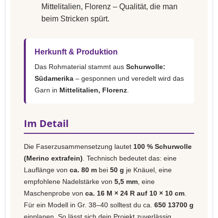
Mittelitalien, Florenz – Qualität, die man
beim Stricken spürt.
Herkunft & Produktion
Das Rohmaterial stammt aus
Schurwolle:
Südamerika
– gesponnen und veredelt wird das
Garn in
Mittelitalien, Florenz
.
Im Detail
Die Faserzusammensetzung lautet
100 % Schurwolle
(Merino extrafein)
. Technisch bedeutet das: eine
Lauflänge von
ca. 80 m
bei
50 g
je Knäuel, eine
empfohlene Nadelstärke von
5,5 mm
, eine
Maschenprobe von
ca. 16 M × 24 R auf 10 × 10 cm
.
Für ein Modell in Gr. 38–40 solltest du ca.
650 13700 g
einplanen. So lässt sich dein Projekt zuverlässig