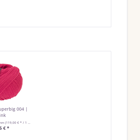
uperbig 004 |
ink
amm
(119,00 € * / 1 Kilogramm)
5 € *