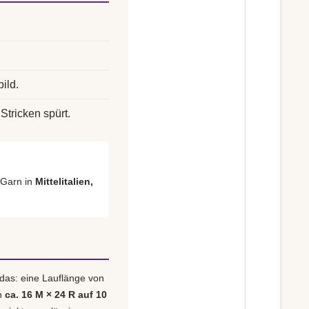
ild.
Stricken spürt.
 Garn in
Mittelitalien,
 das: eine Lauflänge von
n
ca. 16 M × 24 R auf 10