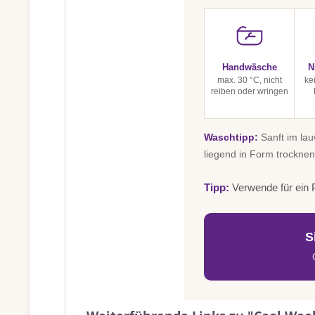
Handwäsche
N
max. 30 °C, nicht
ke
reiben oder wringen
Waschtipp:
Sanft im la
liegend in Form trocknen
Tipp:
Verwende für ein P
S