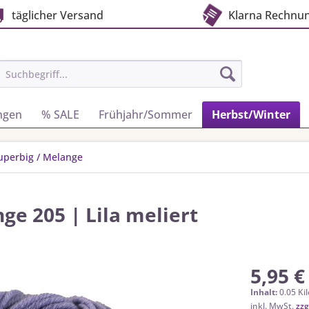
täglicher Versand
Klarna Rechnu
ngen
% SALE
Frühjahr/Sommer
Herbst/Winter
uperbig / Melange
ge 205 | Lila meliert
5,95 €
Inhalt:
0.05 Ki
inkl. MwSt.
zzg