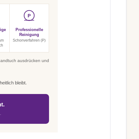
P
ige
Professionelle
Reinigung
am
Schonverfahren (P)
ch
 Handtuch ausdrücken und
itlich bleibt.
t.
.