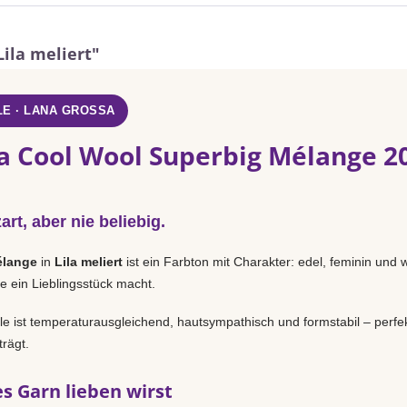
ila meliert"
E · LANA GROSSA
a Cool Wool Superbig Mélange 205
rt, aber nie beliebig.
élange
in
Lila meliert
ist ein Farbton mit Charakter: edel, feminin und w
e ein Lieblingsstück macht.
 ist temperaturausgleichend, hautsympathisch und formstabil – perfek
rägt.
s Garn lieben wirst