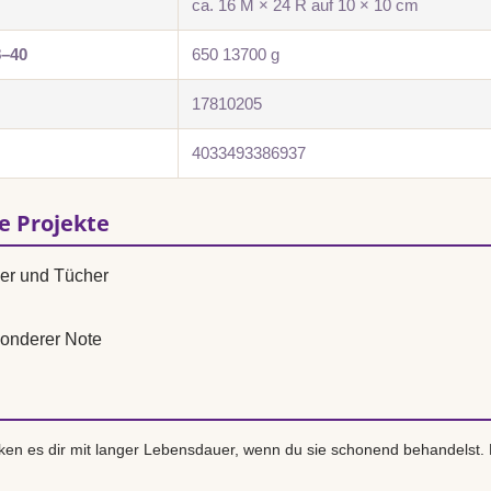
ca. 16 M × 24 R auf 10 × 10 cm
8–40
650 13700 g
17810205
4033493386937
se Projekte
ver und Tücher
onderer Note
en es dir mit langer Lebensdauer, wenn du sie schonend behandelst.