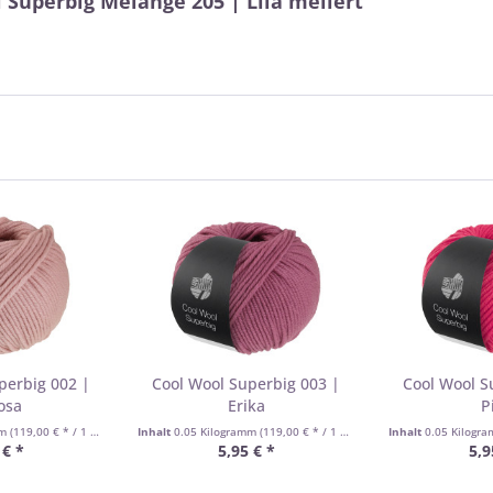
 Superbig Mélange 205 | Lila meliert"
perbig 002 |
Cool Wool Superbig 003 |
Cool Wool S
osa
Erika
P
mm
(119,00 € * / 1 Kilogramm)
Inhalt
0.05 Kilogramm
(119,00 € * / 1 Kilogramm)
Inhalt
0.05 Kilogr
 € *
5,95 € *
5,9