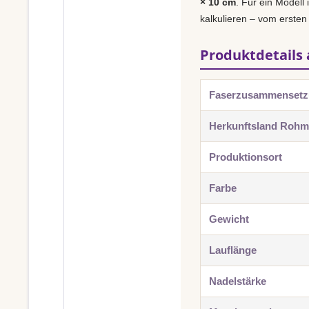
× 10 cm
. Für ein Modell 
kalkulieren – vom ersten
Produktdetails 
Faserzusammenset
Herkunftsland Rohma
Produktionsort
Farbe
Gewicht
Lauflänge
Nadelstärke