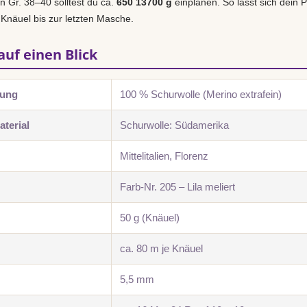
in Gr. 38–40 solltest du ca.
650 13700 g
einplanen. So lässt sich dein P
 Knäuel bis zur letzten Masche.
auf einen Blick
zung
100 % Schurwolle (Merino extrafein)
terial
Schurwolle: Südamerika
Mittelitalien, Florenz
Farb-Nr. 205 – Lila meliert
50 g (Knäuel)
ca. 80 m je Knäuel
5,5 mm