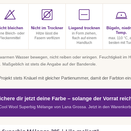
icht bleichen
Nicht im Trockner
Liegend trocknen
Bügeln, niedr
Temp.
ine Bleich- oder
Hitze lässt die
in Form ziehen,
Fleckenmittel
Fasern verfilzen
flach auf einem
max. 110 °C, 
Handtuch
besten mit Tu
uwarmen Wasser bewegen, nicht reiben oder wringen. Feuchtigkeit im
. Maßgeblich ist stets die Angabe auf der Banderole.
rojekt stets Knäuel mit gleicher Partienummer, damit der Farbton einhe
ichere dir jetzt deine Farbe – solange der Vorrat reich
Cool Wool Superbig Mélange von Lana Grossa. Jetzt in den Warenkorb