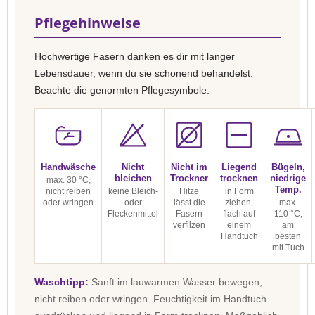
Pflegehinweise
Hochwertige Fasern danken es dir mit langer
Lebensdauer, wenn du sie schonend behandelst.
Beachte die genormten Pflegesymbole:
Handwäsche
Nicht
Nicht im
Liegend
Bügeln,
bleichen
Trockner
trocknen
niedrige
max. 30 °C,
Temp.
nicht reiben
keine Bleich-
Hitze
in Form
oder wringen
oder
lässt die
ziehen,
max.
Fleckenmittel
Fasern
flach auf
110 °C,
verfilzen
einem
am
Handtuch
besten
mit Tuch
Waschtipp:
Sanft im lauwarmen Wasser bewegen,
nicht reiben oder wringen. Feuchtigkeit im Handtuch