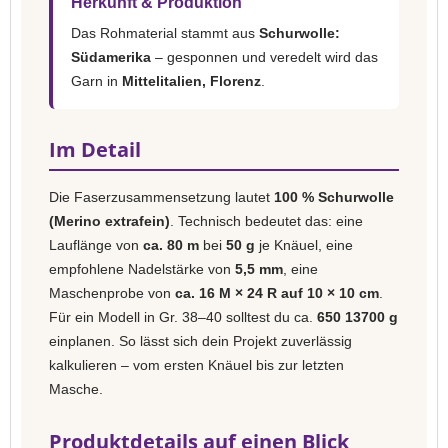
Herkunft & Produktion
Das Rohmaterial stammt aus
Schurwolle:
Südamerika
– gesponnen und veredelt wird das
Garn in
Mittelitalien, Florenz
.
Im Detail
Die Faserzusammensetzung lautet
100 % Schurwolle
(Merino extrafein)
. Technisch bedeutet das: eine
Lauflänge von
ca. 80 m
bei
50 g
je Knäuel, eine
empfohlene Nadelstärke von
5,5 mm
, eine
Maschenprobe von
ca. 16 M × 24 R auf 10 × 10 cm
.
Für ein Modell in Gr. 38–40 solltest du ca.
650 13700 g
einplanen. So lässt sich dein Projekt zuverlässig
kalkulieren – vom ersten Knäuel bis zur letzten
Masche.
Produktdetails auf einen Blick