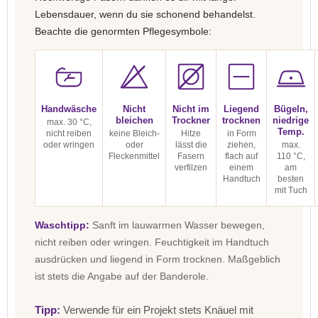
Lebensdauer, wenn du sie schonend behandelst.
Beachte die genormten Pflegesymbole:
Handwäsche
Nicht
Nicht im
Liegend
Bügeln,
bleichen
Trockner
trocknen
niedrige
max. 30 °C,
Temp.
nicht reiben
keine Bleich-
Hitze
in Form
oder wringen
oder
lässt die
ziehen,
max.
Fleckenmittel
Fasern
flach auf
110 °C,
verfilzen
einem
am
Handtuch
besten
mit Tuch
Waschtipp:
Sanft im lauwarmen Wasser bewegen,
nicht reiben oder wringen. Feuchtigkeit im Handtuch
ausdrücken und liegend in Form trocknen. Maßgeblich
ist stets die Angabe auf der Banderole.
Tipp:
Verwende für ein Projekt stets Knäuel mit