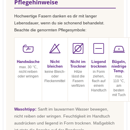
Pflegehinweise
Hochwertige Fasern danken es dir mit langer
Lebensdauer, wenn du sie schonend behandelst.
Beachte die genormten Pflegesymbole:
Handwäsche
Nicht
Nicht im
Liegend
Bügeln,
bleichen
Trockner
trocknen
niedrige
max. 30 °C,
Temp.
nicht reiben
keine Bleich-
Hitze
in Form
oder wringen
oder
lässt die
ziehen,
max.
Fleckenmittel
Fasern
flach auf
110 °C,
verfilzen
einem
am
Handtuch
besten
mit Tuch
Waschtipp:
Sanft im lauwarmen Wasser bewegen,
nicht reiben oder wringen. Feuchtigkeit im Handtuch
ausdrücken und liegend in Form trocknen. Maßgeblich