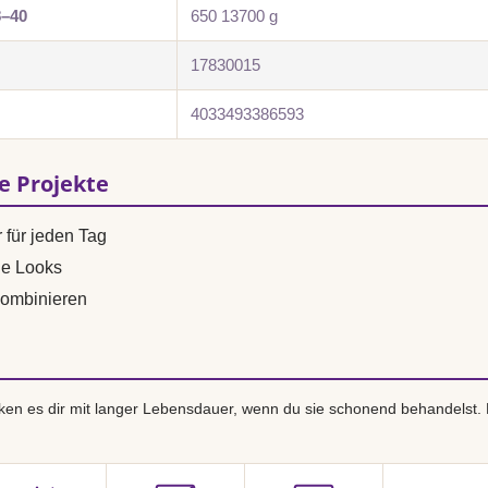
8–40
650 13700 g
17830015
4033493386593
se Projekte
 für jeden Tag
ne Looks
ombinieren
en es dir mit langer Lebensdauer, wenn du sie schonend behandelst.