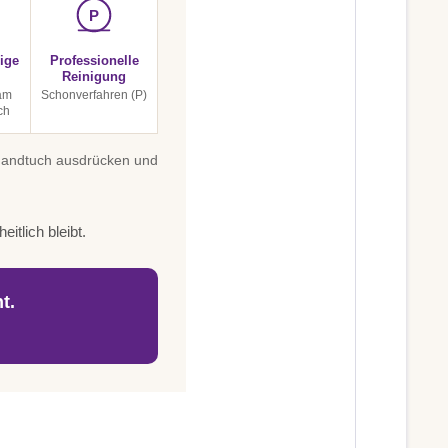
P
ige
Professionelle
Reinigung
am
Schonverfahren (P)
ch
 Handtuch ausdrücken und
itlich bleibt.
t.