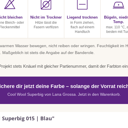
icht bleichen
Nicht im Trockner
Liegend trocknen
Bügeln, niedr
Temp.
ine Bleich- oder
Hitze lässt die
in Form ziehen,
Fleckenmittel
Fasern verfilzen
flach auf einem
max. 110 °C, 
Handtuch
besten mit Tu
uwarmen Wasser bewegen, nicht reiben oder wringen. Feuchtigkeit im
. Maßgeblich ist stets die Angabe auf der Banderole.
rojekt stets Knäuel mit gleicher Partienummer, damit der Farbton einhe
ichere dir jetzt deine Farbe – solange der Vorrat reich
Cool Wool Superbig von Lana Grossa. Jetzt in den Warenkorb.
 Superbig 015 | Blau"