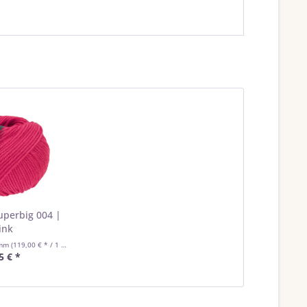
uperbig 004 |
ink
amm
(119,00 € * / 1 Kilogramm)
5 € *