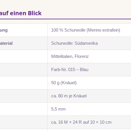
auf einen Blick
zung
100 % Schurwolle (Merino extrafein)
terial
Schurwolle: Südamerika
Mittelitalien, Florenz
Farb-Nr. 015 – Blau
50 g (Knäuel)
ca. 80 m je Knäuel
5,5 mm
ca. 16 M × 24 R auf 10 × 10 cm