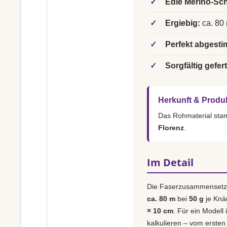
✓
Edle Merino-Sch
✓
Ergiebig:
ca. 80 
✓
Perfekt abgesti
✓
Sorgfältig gefert
Herkunft & Produ
Das Rohmaterial st
Florenz
.
Im Detail
Die Faserzusammensetz
ca. 80 m
bei
50 g
je Knä
× 10 cm
. Für ein Modell 
kalkulieren – vom ersten