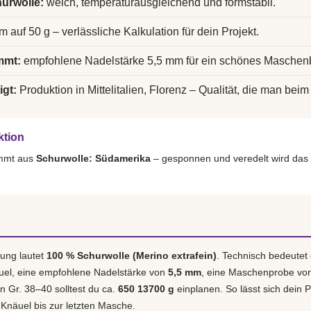
urwolle:
weich, temperaturausgleichend und formstabil.
m auf 50 g – verlässliche Kalkulation für dein Projekt.
mmt:
empfohlene Nadelstärke 5,5 mm für ein schönes Maschenb
igt:
Produktion in Mittelitalien, Florenz – Qualität, die man beim 
ktion
ammt aus
Schurwolle: Südamerika
– gesponnen und veredelt wird das
ung lautet
100 % Schurwolle (Merino extrafein)
. Technisch bedeutet
uel, eine empfohlene Nadelstärke von
5,5 mm
, eine Maschenprobe vo
in Gr. 38–40 solltest du ca.
650 13700 g
einplanen. So lässt sich dein P
 Knäuel bis zur letzten Masche.