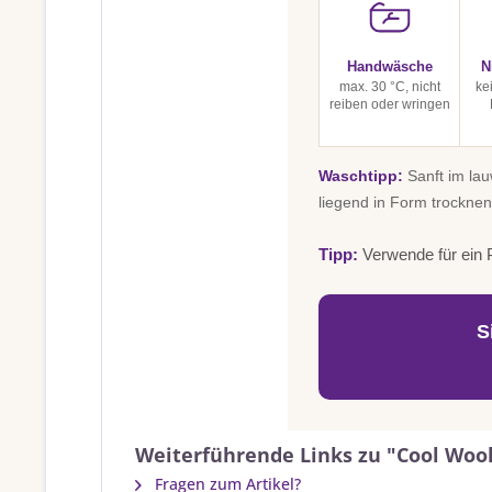
Handwäsche
N
max. 30 °C, nicht
ke
reiben oder wringen
Waschtipp:
Sanft im la
liegend in Form trocknen
Tipp:
Verwende für ein P
S
Weiterführende Links zu "Cool Wool
Fragen zum Artikel?