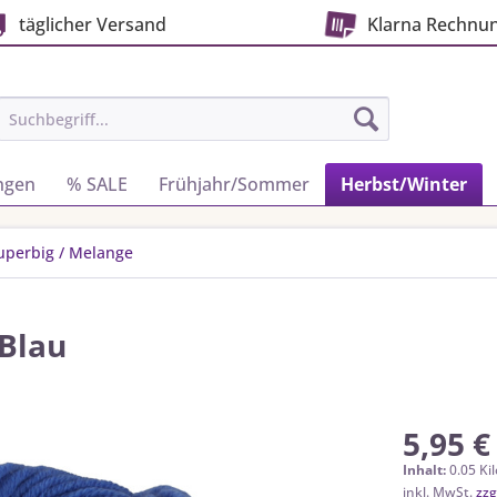
täglicher Versand
Klarna Rechnu
ngen
% SALE
Frühjahr/Sommer
Herbst/Winter
uperbig / Melange
 Blau
5,95 €
Inhalt:
0.05 Ki
inkl. MwSt.
zzg