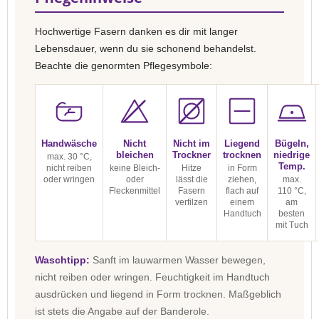
Hochwertige Fasern danken es dir mit langer
Lebensdauer, wenn du sie schonend behandelst.
Beachte die genormten Pflegesymbole:
Handwäsche
Nicht
Nicht im
Liegend
Bügeln,
bleichen
Trockner
trocknen
niedrige
max. 30 °C,
Temp.
nicht reiben
keine Bleich-
Hitze
in Form
oder wringen
oder
lässt die
ziehen,
max.
Fleckenmittel
Fasern
flach auf
110 °C,
verfilzen
einem
am
Handtuch
besten
mit Tuch
Waschtipp:
Sanft im lauwarmen Wasser bewegen,
nicht reiben oder wringen. Feuchtigkeit im Handtuch
ausdrücken und liegend in Form trocknen. Maßgeblich
ist stets die Angabe auf der Banderole.