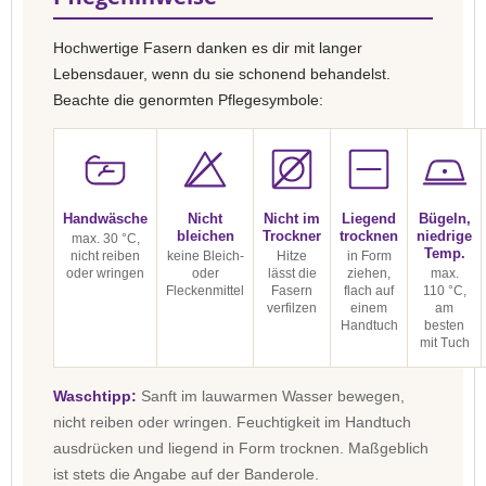
Hochwertige Fasern danken es dir mit langer
Lebensdauer, wenn du sie schonend behandelst.
Beachte die genormten Pflegesymbole:
Handwäsche
Nicht
Nicht im
Liegend
Bügeln,
bleichen
Trockner
trocknen
niedrige
max. 30 °C,
Temp.
nicht reiben
keine Bleich-
Hitze
in Form
oder wringen
oder
lässt die
ziehen,
max.
Fleckenmittel
Fasern
flach auf
110 °C,
verfilzen
einem
am
Handtuch
besten
mit Tuch
Waschtipp:
Sanft im lauwarmen Wasser bewegen,
nicht reiben oder wringen. Feuchtigkeit im Handtuch
ausdrücken und liegend in Form trocknen. Maßgeblich
ist stets die Angabe auf der Banderole.