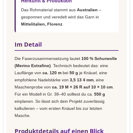
Herkunft & Produktion
Das Rohmaterial stammt aus
Australien
–
gesponnen und veredelt wird das Garn in
Mittelitalien, Florenz
.
Im Detail
Die Faserzusammensetzung lautet
100 % Schurwolle
(Merino Extrafine)
. Technisch bedeutet das: eine
Lauflänge von
ca. 120 m
bei
50 g
je Knäuel, eine
empfohlene Nadelstärke von
3,5 13 4 mm
, eine
Maschenprobe von
ca. 19 M × 26 R auf 10 × 10 cm
.
Für ein Modell in Gr. 38–40 solltest du ca.
550 g
einplanen. So lässt sich dein Projekt zuverlässig
kalkulieren – vom ersten Knäuel bis zur letzten
Masche.
Produktdetails auf einen Blick