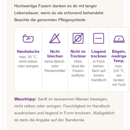
Hochwertige Fasern danken es dir mit langer
Lebensdauer, wenn du sie schonend behandelst.
Beachte die genormten Pflegesymbole:
Handwäsche
Nicht
Nicht im
Liegend
Bügeln,
bleichen
Trockner
trocknen
niedrige
max. 30 °C,
Temp.
nicht reiben
keine Bleich-
Hitze
in Form
oder wringen
oder
lässt die
ziehen,
max.
Fleckenmittel
Fasern
flach auf
110 °C,
verfilzen
einem
am
Handtuch
besten
mit Tuch
Waschtipp:
Sanft im lauwarmen Wasser bewegen,
nicht reiben oder wringen. Feuchtigkeit im Handtuch
ausdrücken und liegend in Form trocknen. Maßgeblich
ist stets die Angabe auf der Banderole.