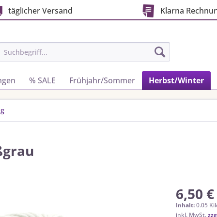
täglicher Versand
Klarna Rechnu
ngen
% SALE
Frühjahr/Sommer
Herbst/Winter
ig
ßgrau
6,50 €
Inhalt:
0.05 Ki
inkl. MwSt.
zzg