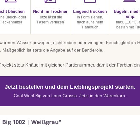
icht bleichen
Nicht im Trockner
Liegend trocknen
Bügeln, niedr
Temp.
ine Bleich- oder
Hitze lässt die
in Form ziehen,
Fleckenmittel
Fasern verfilzen
flach auf einem
max. 110 °C, 
Handtuch
besten mit Tu
uwarmen Wasser bewegen, nicht reiben oder wringen. Feuchtigkeit im
. Maßgeblich ist stets die Angabe auf der Banderole.
rojekt stets Knäuel mit gleicher Partienummer, damit der Farbton einhe
Jetzt bestellen und dein Lieblingsprojekt starten.
Cool Wool Big von Lana Grossa. Jetzt in den Warenkorb.
 Big 1002 | Weißgrau"