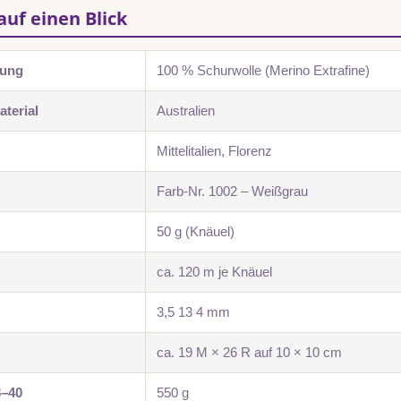
auf einen Blick
zung
100 % Schurwolle (Merino Extrafine)
terial
Australien
Mittelitalien, Florenz
Farb-Nr. 1002 – Weißgrau
50 g (Knäuel)
ca. 120 m je Knäuel
3,5 13 4 mm
ca. 19 M × 26 R auf 10 × 10 cm
8–40
550 g