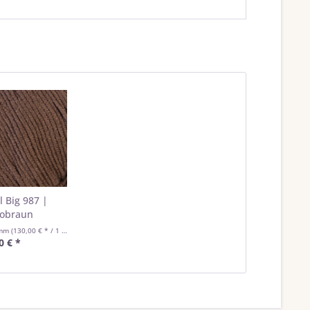
l Big 987 |
obraun
amm
(130,00 € * / 1 Kilogramm)
0 € *