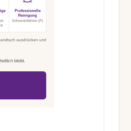
ige
Professionelle
Reinigung
am
Schonverfahren (P)
ch
 Handtuch ausdrücken und
itlich bleibt.