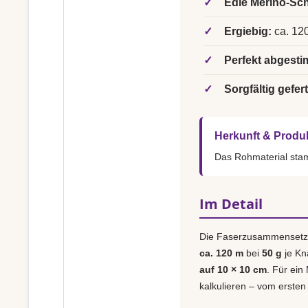
✓
Edle Merino-Sch
✓
Ergiebig:
ca. 120
✓
Perfekt abgesti
✓
Sorgfältig gefert
Herkunft & Produ
Das Rohmaterial st
Im Detail
Die Faserzusammensetz
ca. 120 m
bei
50 g
je Kn
auf 10 × 10 cm
. Für ein
kalkulieren – vom ersten