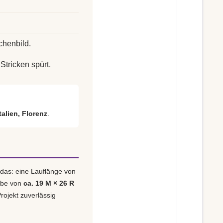
chenbild.
Stricken spürt.
italien, Florenz
.
 das: eine Lauflänge von
obe von
ca. 19 M × 26 R
rojekt zuverlässig