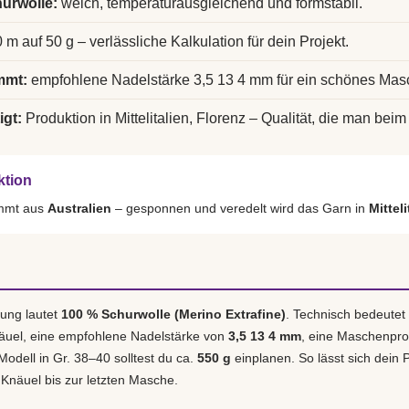
urwolle:
weich, temperaturausgleichend und formstabil.
 m auf 50 g – verlässliche Kalkulation für dein Projekt.
mmt:
empfohlene Nadelstärke 3,5 13 4 mm für ein schönes Mas
igt:
Produktion in Mittelitalien, Florenz – Qualität, die man beim 
ktion
ammt aus
Australien
– gesponnen und veredelt wird das Garn in
Mittel
ung lautet
100 % Schurwolle (Merino Extrafine)
. Technisch bedeutet
äuel, eine empfohlene Nadelstärke von
3,5 13 4 mm
, eine Maschenpr
 Modell in Gr. 38–40 solltest du ca.
550 g
einplanen. So lässt sich dein P
 Knäuel bis zur letzten Masche.